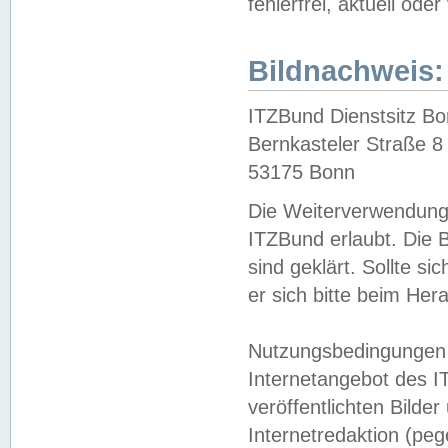
fehlerfrei, aktuell oder
Bildnachweis:
ITZBund Dienstsitz B
Bernkasteler Straße 8
53175 Bonn
Die Weiterverwendung 
ITZBund erlaubt. Die B
sind geklärt. Sollte s
er sich bitte beim He
Nutzungsbedingungen 
Internetangebot des I
veröffentlichten Bilde
Internetredaktion (peg