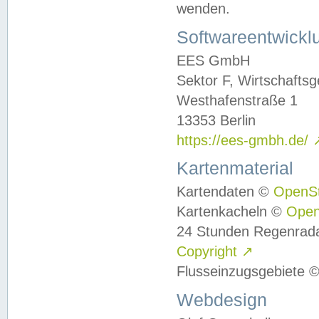
wenden.
Softwareentwickl
EES GmbH
Sektor F, Wirtschafts
Westhafenstraße 1
13353 Berlin
https://ees-gmbh.de/
Kartenmaterial
Kartendaten ©
OpenS
Kartenkacheln ©
Ope
24 Stunden Regenrad
Copyright
↗
Flusseinzugsgebiete 
Webdesign