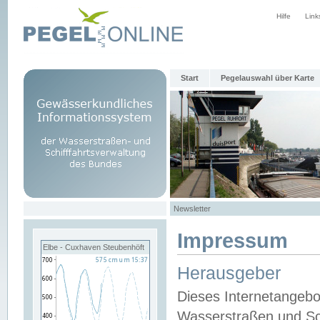
Hilfe
Link
Start
Pegelauswahl über Karte
Newsletter
Impressum
Elbe - Cuxhaven Steubenhöft
Herausgeber
Dieses Internetangebo
Wasserstraßen und Sch