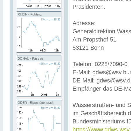
Präsidenten.
RHEIN - Koblenz
Adresse:
Generaldirektion Wass
Am Propsthof 51
53121 Bonn
DONAU - Passau
Telefon: 0228/7090-0
E-Mail: gdws@wsv.bu
DE-Mail: gdws@wsv.de-
Empfänger das DE-Mai
ODER - Eisenhüttenstadt
Wasserstraßen- und S
im Geschäftsbereich 
Bundesministeriums fü
https://www.gdws.wsv