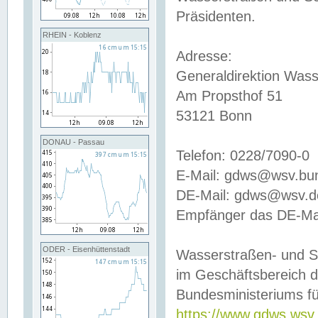
Präsidenten.
RHEIN - Koblenz
Adresse:
Generaldirektion Wass
Am Propsthof 51
53121 Bonn
DONAU - Passau
Telefon: 0228/7090-0
E-Mail: gdws@wsv.bu
DE-Mail: gdws@wsv.de-
Empfänger das DE-Mai
ODER - Eisenhüttenstadt
Wasserstraßen- und S
im Geschäftsbereich 
Bundesministeriums fü
https://www.gdws.wsv