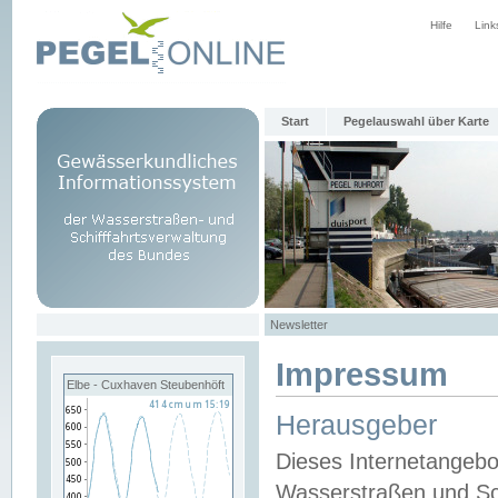
Hilfe
Link
Start
Pegelauswahl über Karte
Newsletter
Impressum
Elbe - Cuxhaven Steubenhöft
Herausgeber
Dieses Internetangebo
Wasserstraßen und Sch