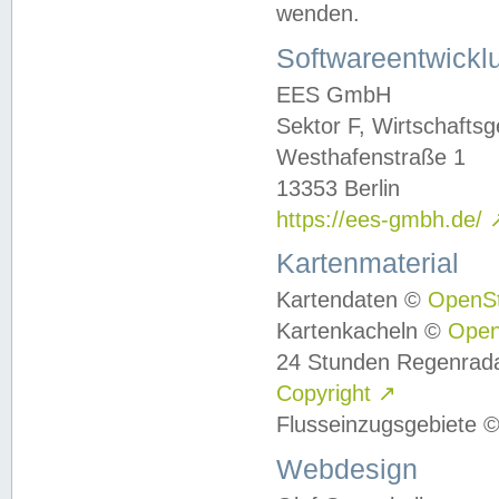
wenden.
Softwareentwickl
EES GmbH
Sektor F, Wirtschafts
Westhafenstraße 1
13353 Berlin
https://ees-gmbh.de/
Kartenmaterial
Kartendaten ©
OpenS
Kartenkacheln ©
Ope
24 Stunden Regenrad
Copyright
↗
Flusseinzugsgebiete 
Webdesign