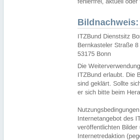
fehlerfrei, aktuell oder
Bildnachweis:
ITZBund Dienstsitz B
Bernkasteler Straße 8
53175 Bonn
Die Weiterverwendung 
ITZBund erlaubt. Die B
sind geklärt. Sollte s
er sich bitte beim He
Nutzungsbedingungen 
Internetangebot des I
veröffentlichten Bilde
Internetredaktion (peg