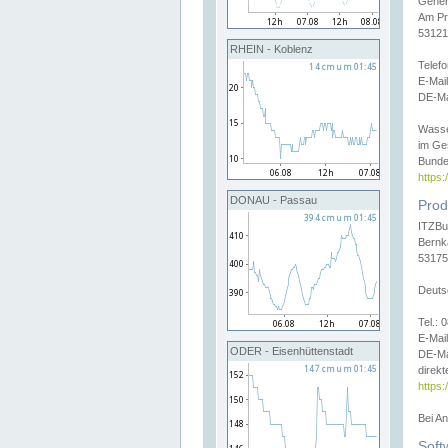
Gener
Am Pr
53121
RHEIN - Koblenz
Telef
E-Mai
DE-Ma
Wasse
im Ge
Bunde
https
DONAU - Passau
Prod
ITZBu
Bernk
53175
Deuts
Tel.:
E-Mail
ODER - Eisenhüttenstadt
DE-Ma
direkt
https:
Bei A
Soft