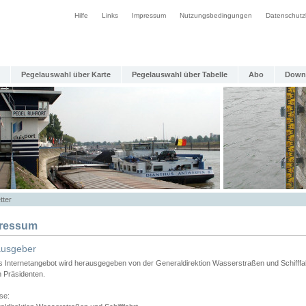
Hilfe
Links
Impressum
Nutzungsbedingungen
Datenschutz
Pegelauswahl über Karte
Pegelauswahl über Tabelle
Abo
Down
tter
ressum
ausgeber
s Internetangebot wird herausgegeben von der Generaldirektion Wasserstraßen und Schifffa
n Präsidenten.
se: