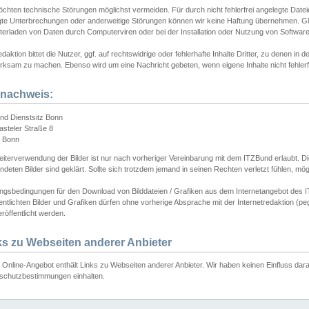
chten technische Störungen möglichst vermeiden. Für durch nicht fehlerfrei angelegte Dateien
gte Unterbrechungen oder anderweitige Störungen können wir keine Haftung übernehmen. Glei
terladen von Daten durch Computerviren oder bei der Installation oder Nutzung von Softwar
daktion bittet die Nutzer, ggf. auf rechtswidrige oder fehlerhafte Inhalte Dritter, zu denen in d
ksam zu machen. Ebenso wird um eine Nachricht gebeten, wenn eigene Inhalte nicht fehlerfrei
dnachweis:
nd Dienstsitz Bonn
asteler Straße 8
 Bonn
iterverwendung der Bilder ist nur nach vorheriger Vereinbarung mit dem ITZBund erlaubt. Die
deten Bilder sind geklärt. Sollte sich trotzdem jemand in seinen Rechten verletzt fühlen, m
ngsbedingungen für den Download von Bilddateien / Grafiken aus dem Internetangebot des I
entlichten Bilder und Grafiken dürfen ohne vorherige Absprache mit der Internetredaktion (pe
röffentlicht werden.
ks zu Webseiten anderer Anbieter
Online-Angebot enthält Links zu Webseiten anderer Anbieter. Wir haben keinen Einfluss darau
schutzbestimmungen einhalten.