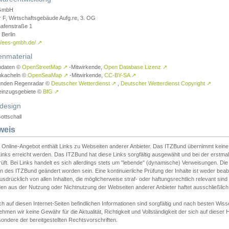
GmbH
r F, Wirtschaftsgebäude Aufg.re, 3. OG
afenstraße 1
Berlin
://ees-gmbh.de/
↗
enmaterial
ndaten ©
OpenStreetMap
↗
-Mitwirkende,
Open Database Lizenz
↗
nkacheln ©
OpenSeaMap
↗
-Mitwirkende,
CC-BY-SA
↗
unden Regenradar ©
Deutscher Wetterdienst
↗
,
Deutscher Wetterdienst Copyright
↗
einzugsgebiete ©
BfG
↗
design
ottschall
weis
 Online-Angebot enthält Links zu Webseiten anderer Anbieter. Das ITZBund übernimmt keine V
inks erreicht werden. Das ITZBund hat diese Links sorgfältig ausgewählt und bei der erstmal
üft. Bei Links handelt es sich allerdings stets um "lebende" (dynamische) Verweisungen. Die
 des ITZBund geändert worden sein. Eine kontinuierliche Prüfung der Inhalte ist weder beab
usdrücklich von allen Inhalten, die möglicherweise straf- oder haftungsrechtlich relevant sin
n aus der Nutzung oder Nichtnutzung der Webseiten anderer Anbieter haftet ausschließlich d
ch auf diesen Internet-Seiten befindlichen Informationen sind sorgfältig und nach besten 
hmen wir keine Gewähr für die Aktualität, Richtigkeit und Vollständigkeit der sich auf diese
ondere der bereitgestellten Rechtsvorschriften.