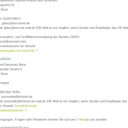
aldirektion Wasserstraßen und Schifffahrt
opsthof 51
 Bonn
on: 0228/7090-0
l: gdws@wsv.bund.de
il: gdws@wsv.de-mail.de (DE-Mail ist nur möglich, wenn Sender und Empfänger das DE-Mail
rstraßen- und Schifffahrtsverwaltung des Bundes (WSV)
schäftsbereich des
sministeriums für Verkehr
://www.gdws.wsv.bund.de/
↗
uktion
nd Dienstsitz Bonn
asteler Straße 8
 Bonn
chland
 0800 800 75451
: poststelle@itzbund.de
il: poststelle@itzbund.de-mail.de (DE-Mail ist nur möglich, wenn Sender und Empfänger das
er Kontakt:
Kontaktformular
//www.itzbund.de/
↗
nregungen, Fragen oder Hinweisen können Sie sich per
E-Mail
an uns wenden.
wareentwicklung