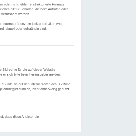
 oder nicht fehlerfrei strukturierte Formate
ches gilt für Schäden, die beim Aufrufen oder
e verursacht werden.
er Internetpräsenz ein Link unterhalten wird,
, aktuell oder vollständig sind.
 Bildrechte für die auf dieser Website
öge er sich bitte beim Herausgeber melden.
TZBund: Die auf den Internetseiten des ITZBund
gelonline@itzbund.de) nicht anderweitig genutzt
f, dass diese Anbieter die