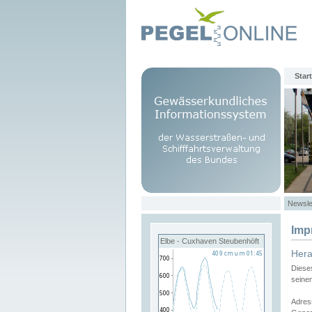
Start
Newsle
Imp
Elbe - Cuxhaven Steubenhöft
Her
Diese
seine
Adres