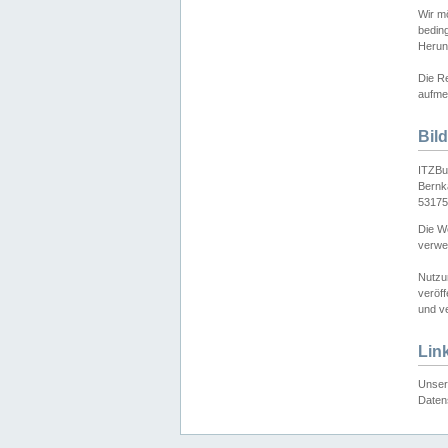
Wir mö
bedin
Herun
Die Re
aufmer
Bil
ITZBu
Bernk
53175
Die We
verwen
Nutzu
veröff
und ve
Lin
Unser 
Daten