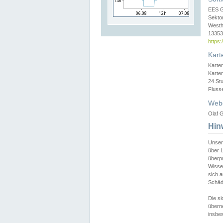
EES 
Sekto
Westh
13353 
https
Kart
Karte
Karte
24 St
Fluss
Web
Olaf G
Hin
Unser
über L
überpr
Wissen
sich a
Schäde
Die si
überne
insbes