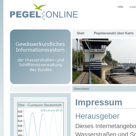
Hilfe
Link
Start
Pegelauswahl über Karte
Newsletter
Impressum
Elbe - Cuxhaven Steubenhöft
Herausgeber
Dieses Internetangebo
Wasserstraßen und Sch