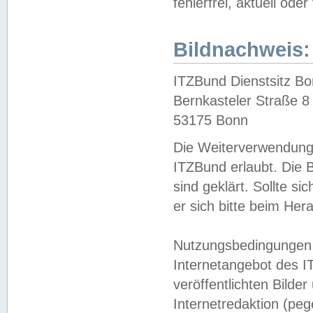
fehlerfrei, aktuell oder
Bildnachweis:
ITZBund Dienstsitz B
Bernkasteler Straße 8
53175 Bonn
Die Weiterverwendung 
ITZBund erlaubt. Die B
sind geklärt. Sollte s
er sich bitte beim He
Nutzungsbedingungen 
Internetangebot des I
veröffentlichten Bilde
Internetredaktion (peg