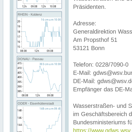
Präsidenten.
RHEIN - Koblenz
Adresse:
Generaldirektion Wass
Am Propsthof 51
53121 Bonn
DONAU - Passau
Telefon: 0228/7090-0
E-Mail: gdws@wsv.bu
DE-Mail: gdws@wsv.de-
Empfänger das DE-Mai
ODER - Eisenhüttenstadt
Wasserstraßen- und S
im Geschäftsbereich 
Bundesministeriums fü
https://www.gdws.wsv