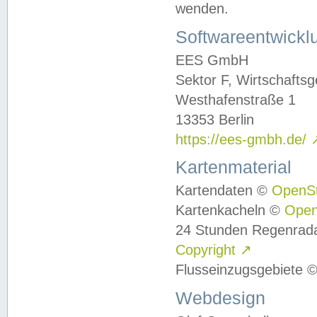
wenden.
Softwareentwickl
EES GmbH
Sektor F, Wirtschafts
Westhafenstraße 1
13353 Berlin
https://ees-gmbh.de/
Kartenmaterial
Kartendaten ©
OpenS
Kartenkacheln ©
Ope
24 Stunden Regenrad
Copyright
↗
Flusseinzugsgebiete 
Webdesign