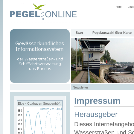
Hilfe
Link
Start
Pegelauswahl über Karte
Newsletter
Impressum
Elbe - Cuxhaven Steubenhöft
Herausgeber
Dieses Internetangebo
Wasserstraßen und Sch