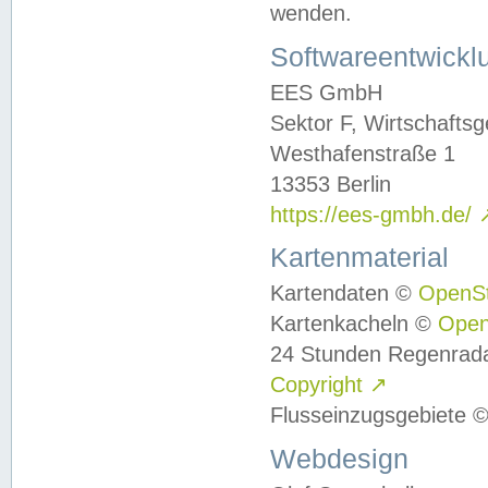
wenden.
Softwareentwickl
EES GmbH
Sektor F, Wirtschafts
Westhafenstraße 1
13353 Berlin
https://ees-gmbh.de/
Kartenmaterial
Kartendaten ©
OpenS
Kartenkacheln ©
Ope
24 Stunden Regenrad
Copyright
↗
Flusseinzugsgebiete 
Webdesign