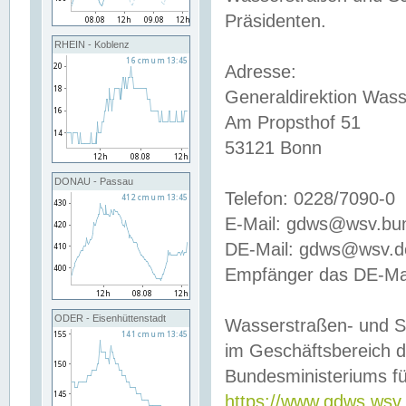
Präsidenten.
RHEIN - Koblenz
Adresse:
Generaldirektion Wass
Am Propsthof 51
53121 Bonn
DONAU - Passau
Telefon: 0228/7090-0
E-Mail: gdws@wsv.bu
DE-Mail: gdws@wsv.de-
Empfänger das DE-Mai
ODER - Eisenhüttenstadt
Wasserstraßen- und S
im Geschäftsbereich 
Bundesministeriums fü
https://www.gdws.wsv