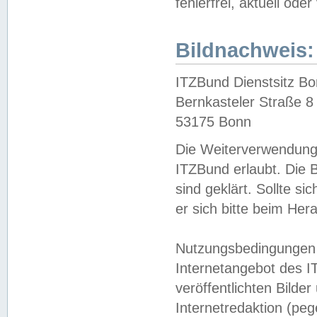
fehlerfrei, aktuell oder
Bildnachweis:
ITZBund Dienstsitz B
Bernkasteler Straße 8
53175 Bonn
Die Weiterverwendung 
ITZBund erlaubt. Die B
sind geklärt. Sollte s
er sich bitte beim He
Nutzungsbedingungen 
Internetangebot des I
veröffentlichten Bilde
Internetredaktion (peg