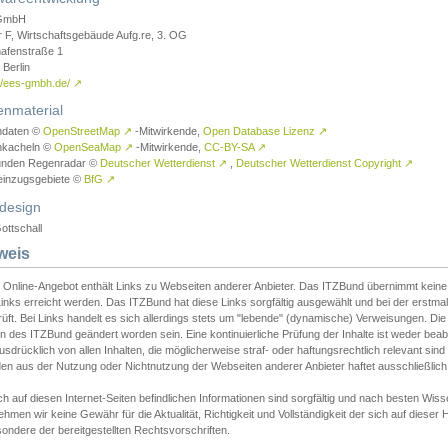
GmbH
r F, Wirtschaftsgebäude Aufg.re, 3. OG
afenstraße 1
Berlin
://ees-gmbh.de/
↗
enmaterial
ndaten ©
OpenStreetMap
↗
-Mitwirkende,
Open Database Lizenz
↗
nkacheln ©
OpenSeaMap
↗
-Mitwirkende,
CC-BY-SA
↗
unden Regenradar ©
Deutscher Wetterdienst
↗
,
Deutscher Wetterdienst Copyright
↗
einzugsgebiete ©
BfG
↗
design
ottschall
weis
 Online-Angebot enthält Links zu Webseiten anderer Anbieter. Das ITZBund übernimmt keine V
inks erreicht werden. Das ITZBund hat diese Links sorgfältig ausgewählt und bei der erstmal
üft. Bei Links handelt es sich allerdings stets um "lebende" (dynamische) Verweisungen. Die
 des ITZBund geändert worden sein. Eine kontinuierliche Prüfung der Inhalte ist weder beab
usdrücklich von allen Inhalten, die möglicherweise straf- oder haftungsrechtlich relevant sin
n aus der Nutzung oder Nichtnutzung der Webseiten anderer Anbieter haftet ausschließlich d
ch auf diesen Internet-Seiten befindlichen Informationen sind sorgfältig und nach besten 
hmen wir keine Gewähr für die Aktualität, Richtigkeit und Vollständigkeit der sich auf diese
ondere der bereitgestellten Rechtsvorschriften.