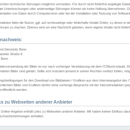
chten technische Störungen möglichst vermeiden. Für durch nicht fehlerfrei angelegte Dateien
gte Unterbrechungen oder anderweitige Störungen können wir keine Haftung übernehmen. Glei
terladen von Daten durch Computerviren oder bei der Installation oder Nutzung von Softwar
daktion bittet die Nutzer, ggf. auf rechtswidrige oder fehlerhafte Inhalte Dritter, zu denen in d
ksam zu machen. Ebenso wird um eine Nachricht gebeten, wenn eigene Inhalte nicht fehlerfrei
dnachweis:
nd Dienstsitz Bonn
asteler Straße 8
 Bonn
iterverwendung der Bilder ist nur nach vorheriger Vereinbarung mit dem ITZBund erlaubt. Die
deten Bilder sind geklärt. Sollte sich trotzdem jemand in seinen Rechten verletzt fühlen, m
ngsbedingungen für den Download von Bilddateien / Grafiken aus dem Internetangebot des I
entlichten Bilder und Grafiken dürfen ohne vorherige Absprache mit der Internetredaktion (pe
röffentlicht werden.
ks zu Webseiten anderer Anbieter
Online-Angebot enthält Links zu Webseiten anderer Anbieter. Wir haben keinen Einfluss darau
schutzbestimmungen einhalten.