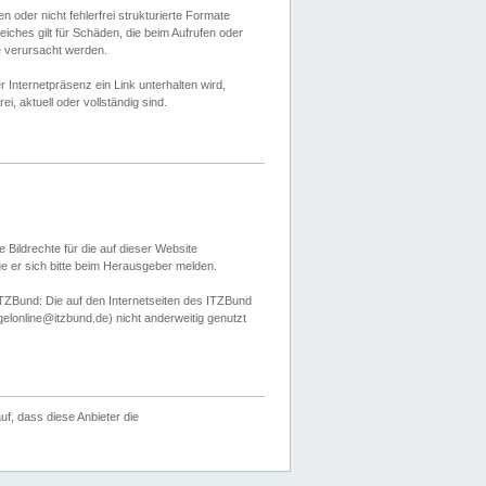
 oder nicht fehlerfrei strukturierte Formate
ches gilt für Schäden, die beim Aufrufen oder
e verursacht werden.
er Internetpräsenz ein Link unterhalten wird,
, aktuell oder vollständig sind.
 Bildrechte für die auf dieser Website
öge er sich bitte beim Herausgeber melden.
TZBund: Die auf den Internetseiten des ITZBund
gelonline@itzbund.de) nicht anderweitig genutzt
f, dass diese Anbieter die