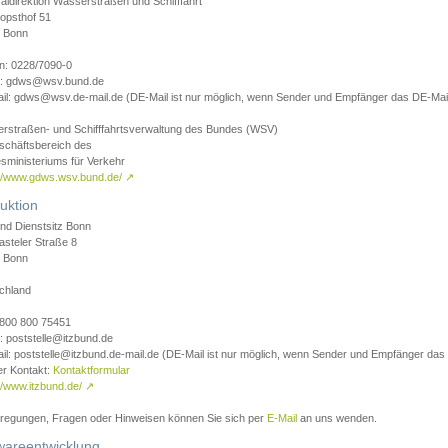
aldirektion Wasserstraßen und Schifffahrt
opsthof 51
 Bonn
on: 0228/7090-0
l: gdws@wsv.bund.de
il: gdws@wsv.de-mail.de (DE-Mail ist nur möglich, wenn Sender und Empfänger das DE-Mail
rstraßen- und Schifffahrtsverwaltung des Bundes (WSV)
schäftsbereich des
sministeriums für Verkehr
://www.gdws.wsv.bund.de/
↗
uktion
nd Dienstsitz Bonn
asteler Straße 8
 Bonn
chland
 0800 800 75451
: poststelle@itzbund.de
il: poststelle@itzbund.de-mail.de (DE-Mail ist nur möglich, wenn Sender und Empfänger das
er Kontakt:
Kontaktformular
//www.itzbund.de/
↗
nregungen, Fragen oder Hinweisen können Sie sich per
E-Mail
an uns wenden.
wareentwicklung