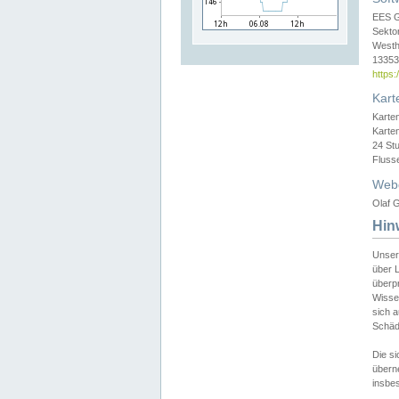
EES 
Sekto
Westh
13353 
https
Kart
Karte
Karte
24 St
Fluss
Web
Olaf G
Hin
Unser
über L
überpr
Wissen
sich a
Schäde
Die si
überne
insbes