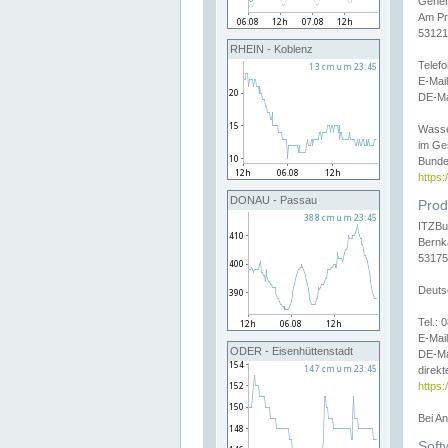
Gener
Am Pr
53121
RHEIN - Koblenz
Telef
E-Mai
DE-Ma
Wasse
im Ge
Bunde
https
DONAU - Passau
Prod
ITZBu
Bernk
53175
Deuts
Tel.:
E-Mail
ODER - Eisenhüttenstadt
DE-Ma
direkt
https:
Bei A
Soft