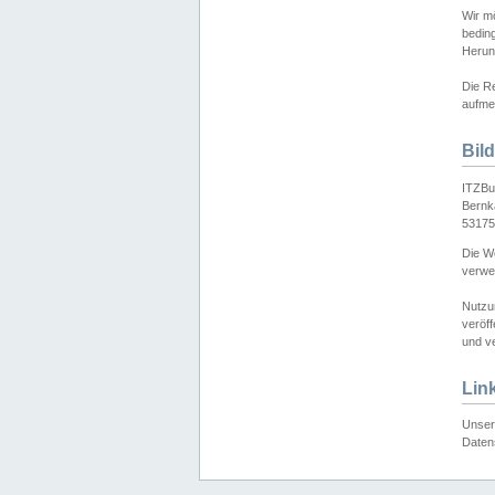
Wir mö
bedin
Herun
Die Re
aufmer
Bil
ITZBu
Bernk
53175
Die We
verwen
Nutzu
veröff
und ve
Lin
Unser 
Daten