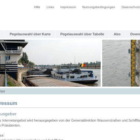
Hilfe
Links
Impressum
Nutzungsbedingungen
Datenschutz
Pegelauswahl über Karte
Pegelauswahl über Tabelle
Abo
Down
tter
ressum
ausgeber
s Internetangebot wird herausgegeben von der Generaldirektion Wasserstraßen und Schifffa
n Präsidenten.
se: