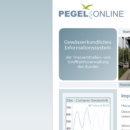
Start
Newsle
Imp
Elbe - Cuxhaven Steubenhöft
Her
Diese
seine
Adres