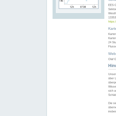
EES 
Sekto
Westh
13353 
https
Kart
Karte
Karte
24 St
Fluss
Web
Olaf G
Hin
Unser
über L
überpr
Wissen
sich a
Schäde
Die si
überne
insbes