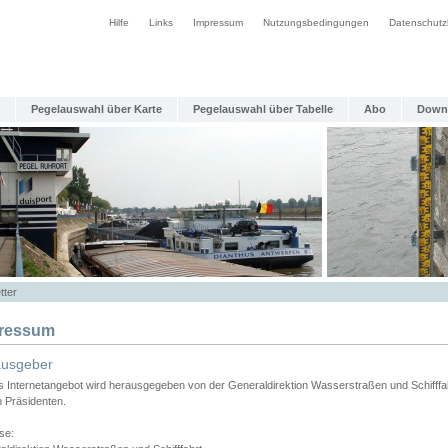
Hilfe
Links
Impressum
Nutzungsbedingungen
Datenschutz
Pegelauswahl über Karte
Pegelauswahl über Tabelle
Abo
Down
tter
ressum
ausgeber
s Internetangebot wird herausgegeben von der Generaldirektion Wasserstraßen und Schifffa
n Präsidenten.
se: