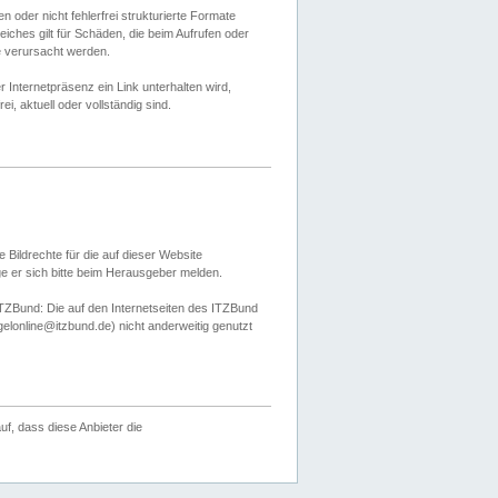
 oder nicht fehlerfrei strukturierte Formate
ches gilt für Schäden, die beim Aufrufen oder
e verursacht werden.
er Internetpräsenz ein Link unterhalten wird,
, aktuell oder vollständig sind.
 Bildrechte für die auf dieser Website
öge er sich bitte beim Herausgeber melden.
TZBund: Die auf den Internetseiten des ITZBund
gelonline@itzbund.de) nicht anderweitig genutzt
f, dass diese Anbieter die