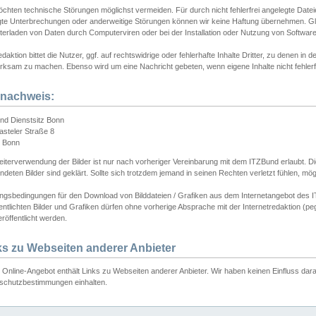
chten technische Störungen möglichst vermeiden. Für durch nicht fehlerfrei angelegte Dateien
gte Unterbrechungen oder anderweitige Störungen können wir keine Haftung übernehmen. Glei
terladen von Daten durch Computerviren oder bei der Installation oder Nutzung von Softwar
daktion bittet die Nutzer, ggf. auf rechtswidrige oder fehlerhafte Inhalte Dritter, zu denen in d
ksam zu machen. Ebenso wird um eine Nachricht gebeten, wenn eigene Inhalte nicht fehlerfrei
dnachweis:
nd Dienstsitz Bonn
asteler Straße 8
 Bonn
iterverwendung der Bilder ist nur nach vorheriger Vereinbarung mit dem ITZBund erlaubt. Die
deten Bilder sind geklärt. Sollte sich trotzdem jemand in seinen Rechten verletzt fühlen, m
ngsbedingungen für den Download von Bilddateien / Grafiken aus dem Internetangebot des I
entlichten Bilder und Grafiken dürfen ohne vorherige Absprache mit der Internetredaktion (pe
röffentlicht werden.
ks zu Webseiten anderer Anbieter
Online-Angebot enthält Links zu Webseiten anderer Anbieter. Wir haben keinen Einfluss darau
schutzbestimmungen einhalten.