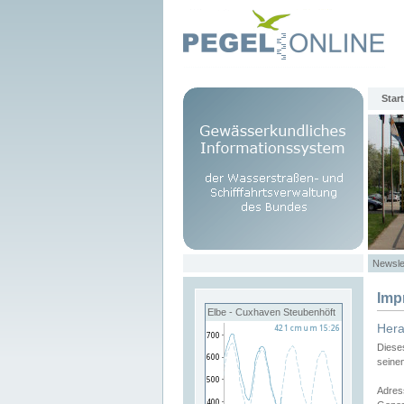
Start
Newsle
Imp
Elbe - Cuxhaven Steubenhöft
Her
Diese
seine
Adres