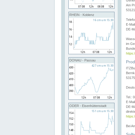
Gener
Am Pr
53121
RHEIN - Koblenz
Telef
E-Mai
DE-Ma
Wasse
im Ge
Bunde
https
DONAU - Passau
Prod
ITZBu
Bernk
53175
Deuts
Tel.:
E-Mail
ODER - Eisenhüttenstadt
DE-Ma
direkt
https:
Bei A
Soft