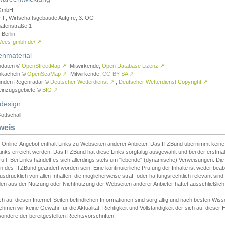
GmbH
r F, Wirtschaftsgebäude Aufg.re, 3. OG
afenstraße 1
Berlin
://ees-gmbh.de/
↗
enmaterial
ndaten ©
OpenStreetMap
↗
-Mitwirkende,
Open Database Lizenz
↗
nkacheln ©
OpenSeaMap
↗
-Mitwirkende,
CC-BY-SA
↗
unden Regenradar ©
Deutscher Wetterdienst
↗
,
Deutscher Wetterdienst Copyright
↗
einzugsgebiete ©
BfG
↗
design
ottschall
weis
 Online-Angebot enthält Links zu Webseiten anderer Anbieter. Das ITZBund übernimmt keine V
inks erreicht werden. Das ITZBund hat diese Links sorgfältig ausgewählt und bei der erstmal
üft. Bei Links handelt es sich allerdings stets um "lebende" (dynamische) Verweisungen. Die
 des ITZBund geändert worden sein. Eine kontinuierliche Prüfung der Inhalte ist weder beab
usdrücklich von allen Inhalten, die möglicherweise straf- oder haftungsrechtlich relevant sin
n aus der Nutzung oder Nichtnutzung der Webseiten anderer Anbieter haftet ausschließlich d
ch auf diesen Internet-Seiten befindlichen Informationen sind sorgfältig und nach besten 
hmen wir keine Gewähr für die Aktualität, Richtigkeit und Vollständigkeit der sich auf diese
ondere der bereitgestellten Rechtsvorschriften.