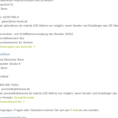
aldirektion Wasserstraßen und Schifffahrt
opsthof 51
 Bonn
on: 0228/7090-0
l: gdws@wsv.bund.de
il: gdws@wsv.de-mail.de (DE-Mail ist nur möglich, wenn Sender und Empfänger das DE-Mail
rstraßen- und Schifffahrtsverwaltung des Bundes (WSV)
schäftsbereich des
sministeriums für Verkehr
://www.gdws.wsv.bund.de/
↗
uktion
nd Dienstsitz Bonn
asteler Straße 8
 Bonn
chland
 0800 800 75451
: poststelle@itzbund.de
il: poststelle@itzbund.de-mail.de (DE-Mail ist nur möglich, wenn Sender und Empfänger das
er Kontakt:
Kontaktformular
//www.itzbund.de/
↗
nregungen, Fragen oder Hinweisen können Sie sich per
E-Mail
an uns wenden.
wareentwicklung