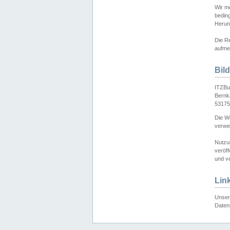
Wir mö
bedin
Herun
Die Re
aufmer
Bil
ITZBu
Bernk
53175
Die We
verwen
Nutzu
veröff
und ve
Lin
Unser 
Daten