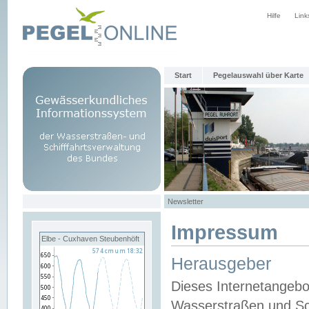
Hilfe
Link
Start
Pegelauswahl über Karte
Newsletter
Impressum
Elbe - Cuxhaven Steubenhöft
Herausgeber
Dieses Internetangebo
Wasserstraßen und Sch