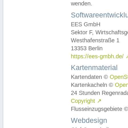
wenden.
Softwareentwickl
EES GmbH
Sektor F, Wirtschafts
Westhafenstraße 1
13353 Berlin
https://ees-gmbh.de/
Kartenmaterial
Kartendaten ©
OpenS
Kartenkacheln ©
Ope
24 Stunden Regenrad
Copyright
↗
Flusseinzugsgebiete 
Webdesign