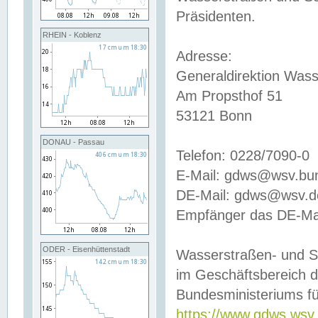
Präsidenten.
RHEIN - Koblenz
Adresse:
Generaldirektion Wass
Am Propsthof 51
53121 Bonn
DONAU - Passau
Telefon: 0228/7090-0
E-Mail: gdws@wsv.bu
DE-Mail: gdws@wsv.de-
Empfänger das DE-Mai
ODER - Eisenhüttenstadt
Wasserstraßen- und S
im Geschäftsbereich 
Bundesministeriums fü
https://www.gdws.wsv