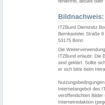
fehlerfrei, aktuell oder
Bildnachweis:
ITZBund Dienstsitz B
Bernkasteler Straße 8
53175 Bonn
Die Weiterverwendung 
ITZBund erlaubt. Die B
sind geklärt. Sollte s
er sich bitte beim He
Nutzungsbedingungen 
Internetangebot des I
veröffentlichten Bilde
Internetredaktion (peg