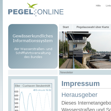
Hilfe
Link
Start
Pegelauswahl über Karte
Newsletter
Impressum
Elbe - Cuxhaven Steubenhöft
Herausgeber
Dieses Internetangebo
Wasserstraßen und Sch