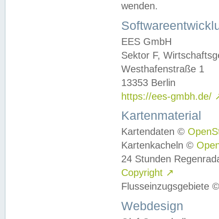
wenden.
Softwareentwickl
EES GmbH
Sektor F, Wirtschafts
Westhafenstraße 1
13353 Berlin
https://ees-gmbh.de/
Kartenmaterial
Kartendaten ©
OpenS
Kartenkacheln ©
Ope
24 Stunden Regenrad
Copyright
↗
Flusseinzugsgebiete 
Webdesign