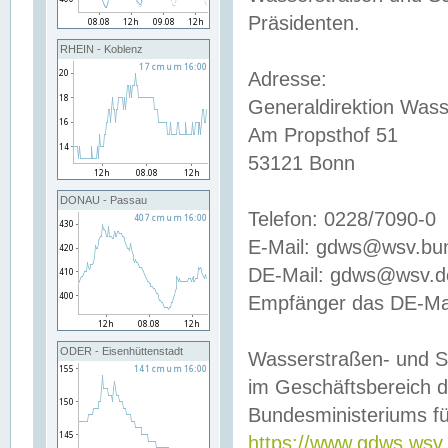
Präsidenten.
RHEIN - Koblenz
Adresse:
Generaldirektion Wass
Am Propsthof 51
53121 Bonn
DONAU - Passau
Telefon: 0228/7090-0
E-Mail: gdws@wsv.bu
DE-Mail: gdws@wsv.de-
Empfänger das DE-Mai
ODER - Eisenhüttenstadt
Wasserstraßen- und S
im Geschäftsbereich 
Bundesministeriums fü
https://www.gdws.wsv