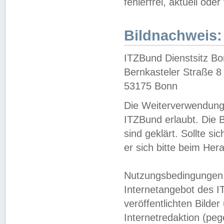
fehlerfrei, aktuell oder
Bildnachweis:
ITZBund Dienstsitz B
Bernkasteler Straße 8
53175 Bonn
Die Weiterverwendung 
ITZBund erlaubt. Die B
sind geklärt. Sollte s
er sich bitte beim He
Nutzungsbedingungen 
Internetangebot des I
veröffentlichten Bilde
Internetredaktion (peg