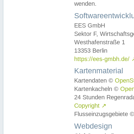
wenden.
Softwareentwickl
EES GmbH
Sektor F, Wirtschafts
Westhafenstraße 1
13353 Berlin
https://ees-gmbh.de/
Kartenmaterial
Kartendaten ©
OpenS
Kartenkacheln ©
Ope
24 Stunden Regenrad
Copyright
↗
Flusseinzugsgebiete 
Webdesign