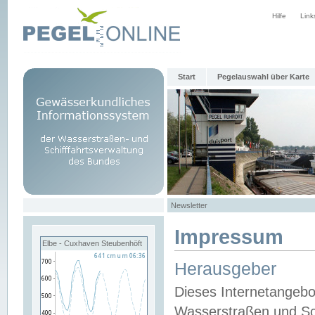
Hilfe
Link
Start
Pegelauswahl über Karte
Newsletter
Impressum
Elbe - Cuxhaven Steubenhöft
Herausgeber
Dieses Internetangebo
Wasserstraßen und Sch