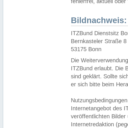
fehlerfrei, aktuell oder
Bildnachweis:
ITZBund Dienstsitz B
Bernkasteler Straße 8
53175 Bonn
Die Weiterverwendung 
ITZBund erlaubt. Die B
sind geklärt. Sollte s
er sich bitte beim He
Nutzungsbedingungen 
Internetangebot des I
veröffentlichten Bilde
Internetredaktion (peg