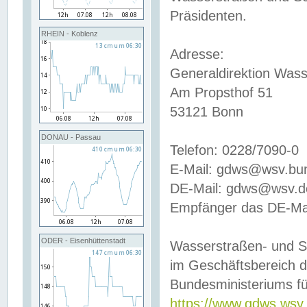
Präsidenten.
RHEIN - Koblenz
Adresse:
Generaldirektion Wass
Am Propsthof 51
53121 Bonn
DONAU - Passau
Telefon: 0228/7090-0
E-Mail: gdws@wsv.bu
DE-Mail: gdws@wsv.de-
Empfänger das DE-Mai
ODER - Eisenhüttenstadt
Wasserstraßen- und S
im Geschäftsbereich 
Bundesministeriums fü
https://www.gdws.wsv