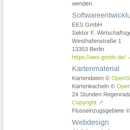
wenden.
Softwareentwickl
EES GmbH
Sektor F, Wirtschafts
Westhafenstraße 1
13353 Berlin
https://ees-gmbh.de/
Kartenmaterial
Kartendaten ©
OpenS
Kartenkacheln ©
Ope
24 Stunden Regenrad
Copyright
↗
Flusseinzugsgebiete 
Webdesign