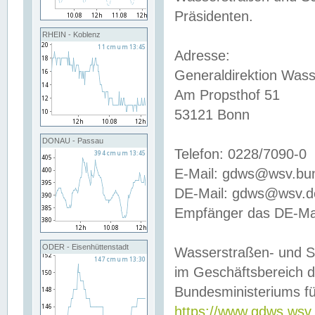
Präsidenten.
RHEIN - Koblenz
Adresse:
Generaldirektion Wass
Am Propsthof 51
53121 Bonn
DONAU - Passau
Telefon: 0228/7090-0
E-Mail: gdws@wsv.bu
DE-Mail: gdws@wsv.de-
Empfänger das DE-Mai
ODER - Eisenhüttenstadt
Wasserstraßen- und S
im Geschäftsbereich 
Bundesministeriums fü
https://www.gdws.wsv