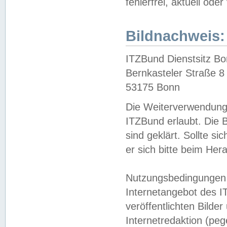
fehlerfrei, aktuell oder
Bildnachweis:
ITZBund Dienstsitz B
Bernkasteler Straße 8
53175 Bonn
Die Weiterverwendung 
ITZBund erlaubt. Die B
sind geklärt. Sollte s
er sich bitte beim He
Nutzungsbedingungen 
Internetangebot des I
veröffentlichten Bilde
Internetredaktion (peg