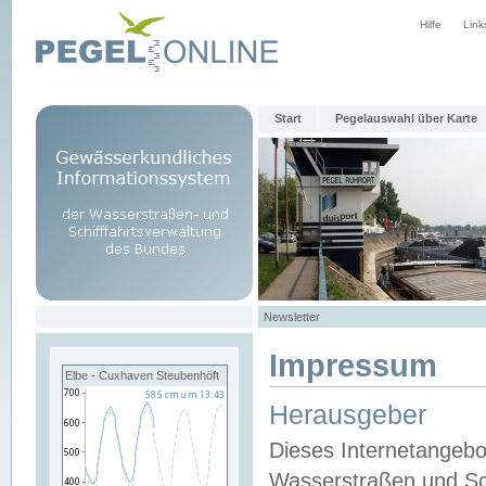
Hilfe
Link
Start
Pegelauswahl über Karte
Newsletter
Impressum
Elbe - Cuxhaven Steubenhöft
Herausgeber
Dieses Internetangebo
Wasserstraßen und Sch