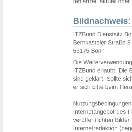
fehlerfrei, aktuell oder
Bildnachweis:
ITZBund Dienstsitz B
Bernkasteler Straße 8
53175 Bonn
Die Weiterverwendung 
ITZBund erlaubt. Die B
sind geklärt. Sollte s
er sich bitte beim He
Nutzungsbedingungen 
Internetangebot des I
veröffentlichten Bilde
Internetredaktion (peg