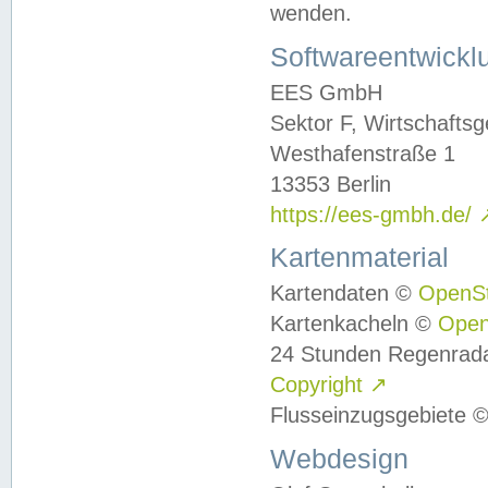
wenden.
Softwareentwickl
EES GmbH
Sektor F, Wirtschafts
Westhafenstraße 1
13353 Berlin
https://ees-gmbh.de/
Kartenmaterial
Kartendaten ©
OpenS
Kartenkacheln ©
Ope
24 Stunden Regenrad
Copyright
↗
Flusseinzugsgebiete 
Webdesign