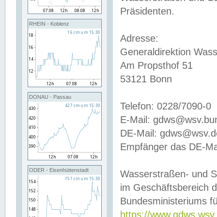
Präsidenten.
RHEIN - Koblenz
Adresse:
Generaldirektion Wass
Am Propsthof 51
53121 Bonn
DONAU - Passau
Telefon: 0228/7090-0
E-Mail: gdws@wsv.bu
DE-Mail: gdws@wsv.de-
Empfänger das DE-Mai
ODER - Eisenhüttenstadt
Wasserstraßen- und S
im Geschäftsbereich 
Bundesministeriums fü
https://www.gdws.wsv