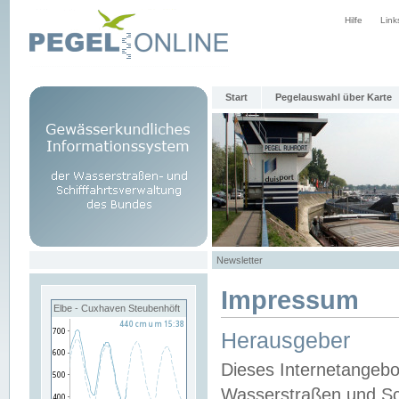
Hilfe
Link
Start
Pegelauswahl über Karte
Newsletter
Impressum
Elbe - Cuxhaven Steubenhöft
Herausgeber
Dieses Internetangebo
Wasserstraßen und Sch