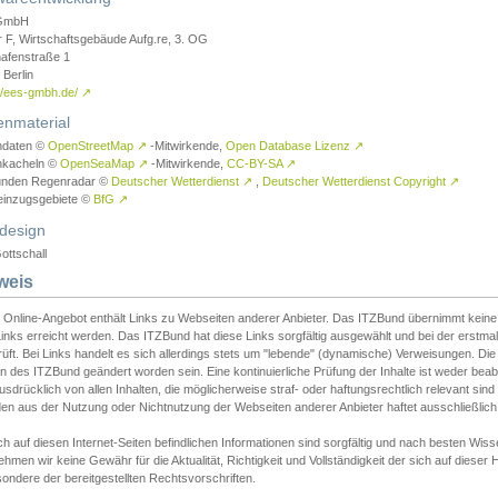
GmbH
r F, Wirtschaftsgebäude Aufg.re, 3. OG
afenstraße 1
Berlin
://ees-gmbh.de/
↗
enmaterial
ndaten ©
OpenStreetMap
↗
-Mitwirkende,
Open Database Lizenz
↗
nkacheln ©
OpenSeaMap
↗
-Mitwirkende,
CC-BY-SA
↗
unden Regenradar ©
Deutscher Wetterdienst
↗
,
Deutscher Wetterdienst Copyright
↗
einzugsgebiete ©
BfG
↗
design
ottschall
weis
 Online-Angebot enthält Links zu Webseiten anderer Anbieter. Das ITZBund übernimmt keine V
inks erreicht werden. Das ITZBund hat diese Links sorgfältig ausgewählt und bei der erstmal
üft. Bei Links handelt es sich allerdings stets um "lebende" (dynamische) Verweisungen. Die
 des ITZBund geändert worden sein. Eine kontinuierliche Prüfung der Inhalte ist weder beab
usdrücklich von allen Inhalten, die möglicherweise straf- oder haftungsrechtlich relevant sin
n aus der Nutzung oder Nichtnutzung der Webseiten anderer Anbieter haftet ausschließlich d
ch auf diesen Internet-Seiten befindlichen Informationen sind sorgfältig und nach besten 
hmen wir keine Gewähr für die Aktualität, Richtigkeit und Vollständigkeit der sich auf diese
ondere der bereitgestellten Rechtsvorschriften.