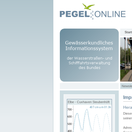
Start
Newsle
Imp
Elbe - Cuxhaven Steubenhöft
Her
Diese
seine
Adres