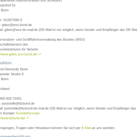
aldirektion Wasserstraßen und Schifffahrt
opsthof 51
 Bonn
on: 0228/7090-0
l: gdws@wsv.bund.de
il: gdws@wsv.de-mail.de (DE-Mail ist nur möglich, wenn Sender und Empfänger das DE-Mail
rstraßen- und Schifffahrtsverwaltung des Bundes (WSV)
schäftsbereich des
sministeriums für Verkehr
://www.gdws.wsv.bund.de/
↗
uktion
nd Dienstsitz Bonn
asteler Straße 8
 Bonn
chland
 0800 800 75451
: poststelle@itzbund.de
il: poststelle@itzbund.de-mail.de (DE-Mail ist nur möglich, wenn Sender und Empfänger das
er Kontakt:
Kontaktformular
//www.itzbund.de/
↗
nregungen, Fragen oder Hinweisen können Sie sich per
E-Mail
an uns wenden.
wareentwicklung