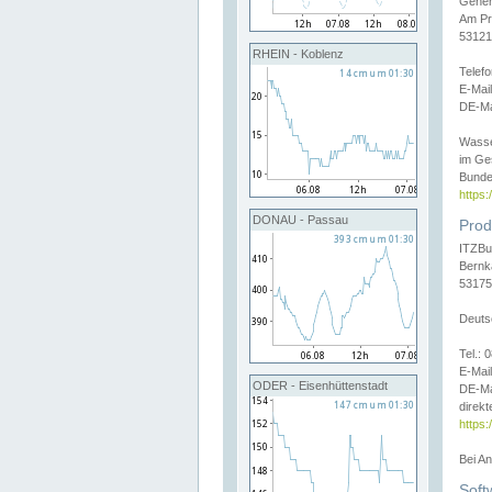
Gener
Am Pr
53121
RHEIN - Koblenz
Telef
E-Mai
DE-Ma
Wasse
im Ge
Bunde
https
DONAU - Passau
Prod
ITZBu
Bernk
53175
Deuts
Tel.:
E-Mail
ODER - Eisenhüttenstadt
DE-Ma
direkt
https:
Bei A
Soft