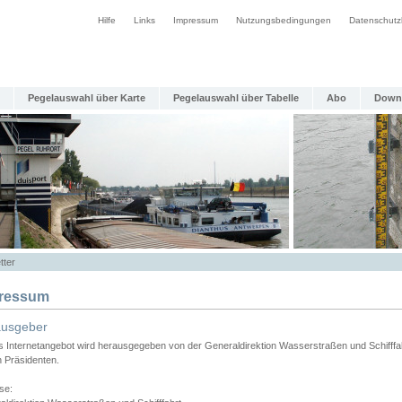
Hilfe
Links
Impressum
Nutzungsbedingungen
Datenschutz
Pegelauswahl über Karte
Pegelauswahl über Tabelle
Abo
Down
tter
ressum
ausgeber
s Internetangebot wird herausgegeben von der Generaldirektion Wasserstraßen und Schifffa
n Präsidenten.
se: