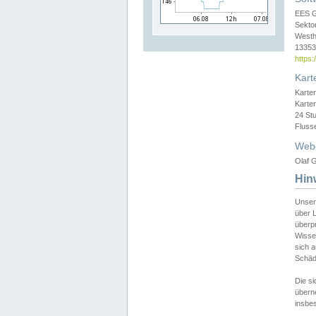
EES 
Sekto
Westh
13353 
https
Kart
Karte
Karte
24 St
Fluss
Web
Olaf G
Hin
Unser
über L
überpr
Wissen
sich a
Schäde
Die si
überne
insbes