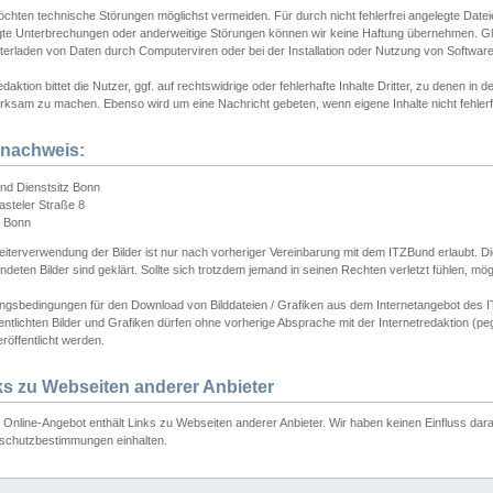
chten technische Störungen möglichst vermeiden. Für durch nicht fehlerfrei angelegte Dateien
gte Unterbrechungen oder anderweitige Störungen können wir keine Haftung übernehmen. Glei
terladen von Daten durch Computerviren oder bei der Installation oder Nutzung von Softwar
daktion bittet die Nutzer, ggf. auf rechtswidrige oder fehlerhafte Inhalte Dritter, zu denen in d
ksam zu machen. Ebenso wird um eine Nachricht gebeten, wenn eigene Inhalte nicht fehlerfrei
dnachweis:
nd Dienstsitz Bonn
asteler Straße 8
 Bonn
iterverwendung der Bilder ist nur nach vorheriger Vereinbarung mit dem ITZBund erlaubt. Die
deten Bilder sind geklärt. Sollte sich trotzdem jemand in seinen Rechten verletzt fühlen, m
ngsbedingungen für den Download von Bilddateien / Grafiken aus dem Internetangebot des I
entlichten Bilder und Grafiken dürfen ohne vorherige Absprache mit der Internetredaktion (pe
röffentlicht werden.
ks zu Webseiten anderer Anbieter
Online-Angebot enthält Links zu Webseiten anderer Anbieter. Wir haben keinen Einfluss darau
schutzbestimmungen einhalten.