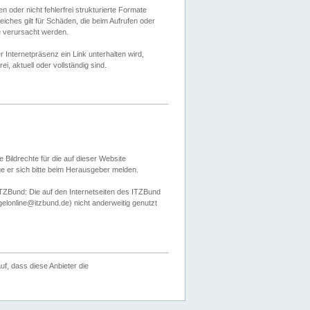
 oder nicht fehlerfrei strukturierte Formate
ches gilt für Schäden, die beim Aufrufen oder
e verursacht werden.
er Internetpräsenz ein Link unterhalten wird,
, aktuell oder vollständig sind.
 Bildrechte für die auf dieser Website
öge er sich bitte beim Herausgeber melden.
TZBund: Die auf den Internetseiten des ITZBund
gelonline@itzbund.de) nicht anderweitig genutzt
f, dass diese Anbieter die