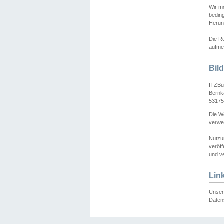
Wir mö
bedin
Herun
Die Re
aufmer
Bil
ITZBu
Bernk
53175
Die We
verwen
Nutzu
veröff
und ve
Lin
Unser 
Daten