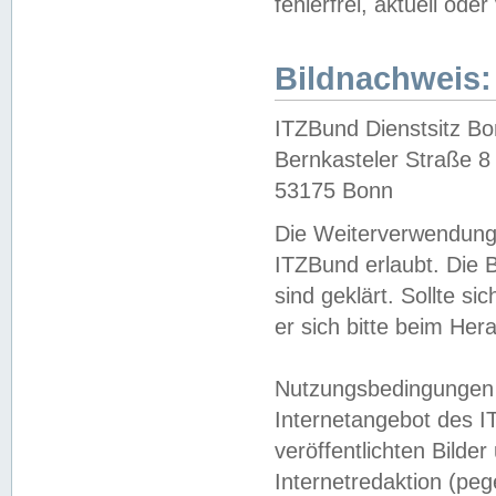
fehlerfrei, aktuell oder
Bildnachweis:
ITZBund Dienstsitz B
Bernkasteler Straße 8
53175 Bonn
Die Weiterverwendung 
ITZBund erlaubt. Die B
sind geklärt. Sollte s
er sich bitte beim He
Nutzungsbedingungen 
Internetangebot des I
veröffentlichten Bilde
Internetredaktion (peg