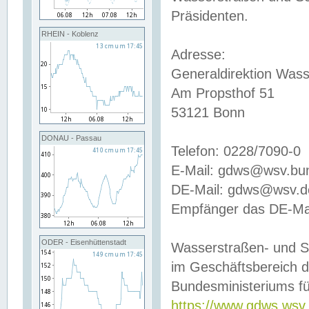
Präsidenten.
RHEIN - Koblenz
Adresse:
Generaldirektion Wass
Am Propsthof 51
53121 Bonn
DONAU - Passau
Telefon: 0228/7090-0
E-Mail: gdws@wsv.bu
DE-Mail: gdws@wsv.de-
Empfänger das DE-Mai
ODER - Eisenhüttenstadt
Wasserstraßen- und S
im Geschäftsbereich 
Bundesministeriums fü
https://www.gdws.wsv