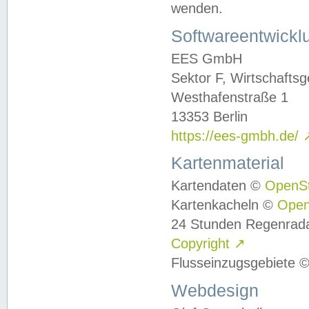
wenden.
Softwareentwickl
EES GmbH
Sektor F, Wirtschafts
Westhafenstraße 1
13353 Berlin
https://ees-gmbh.de/
Kartenmaterial
Kartendaten ©
OpenS
Kartenkacheln ©
Ope
24 Stunden Regenrad
Copyright
↗
Flusseinzugsgebiete 
Webdesign