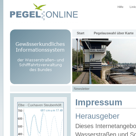
Hilfe
Link
Start
Pegelauswahl über Karte
Newsletter
Impressum
Elbe - Cuxhaven Steubenhöft
Herausgeber
Dieses Internetangebo
Wasserstraßen und Sch