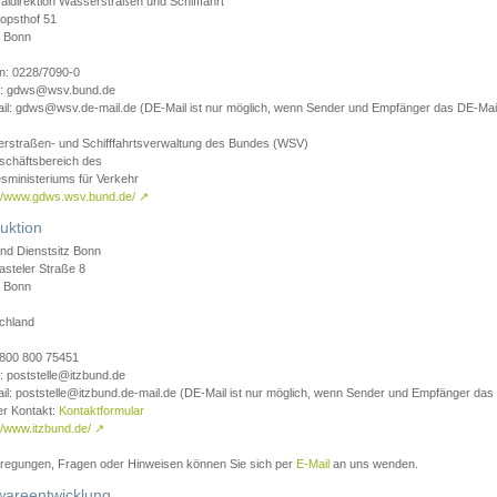
aldirektion Wasserstraßen und Schifffahrt
opsthof 51
 Bonn
on: 0228/7090-0
l: gdws@wsv.bund.de
il: gdws@wsv.de-mail.de (DE-Mail ist nur möglich, wenn Sender und Empfänger das DE-Mail
rstraßen- und Schifffahrtsverwaltung des Bundes (WSV)
schäftsbereich des
sministeriums für Verkehr
://www.gdws.wsv.bund.de/
↗
uktion
nd Dienstsitz Bonn
asteler Straße 8
 Bonn
chland
 0800 800 75451
: poststelle@itzbund.de
il: poststelle@itzbund.de-mail.de (DE-Mail ist nur möglich, wenn Sender und Empfänger das
er Kontakt:
Kontaktformular
//www.itzbund.de/
↗
nregungen, Fragen oder Hinweisen können Sie sich per
E-Mail
an uns wenden.
wareentwicklung