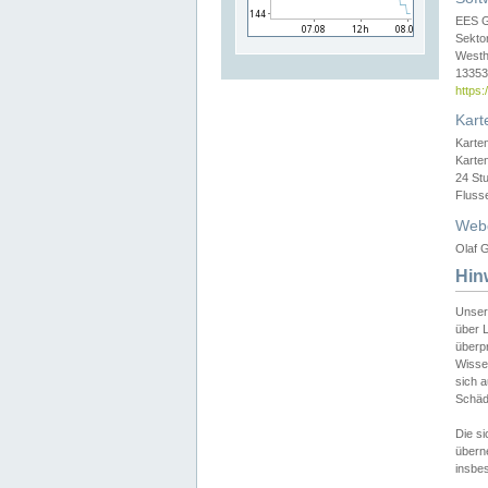
EES 
Sekto
Westh
13353 
https
Kart
Karte
Karte
24 St
Fluss
Web
Olaf G
Hin
Unser
über L
überpr
Wissen
sich a
Schäde
Die si
überne
insbes