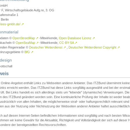
GmbH
r F, Wirtschaftsgebäude Aufg.re, 3. OG
afenstraße 1
Berlin
://ees-gmbh.de/
↗
enmaterial
ndaten ©
OpenStreetMap
↗
-Mitwirkende,
Open Database Lizenz
↗
nkacheln ©
OpenSeaMap
↗
-Mitwirkende,
CC-BY-SA
↗
unden Regenradar ©
Deutscher Wetterdienst
↗
,
Deutscher Wetterdienst Copyright
↗
einzugsgebiete ©
BfG
↗
design
ottschall
weis
 Online-Angebot enthält Links zu Webseiten anderer Anbieter. Das ITZBund übernimmt keine V
inks erreicht werden. Das ITZBund hat diese Links sorgfältig ausgewählt und bei der erstmal
üft. Bei Links handelt es sich allerdings stets um "lebende" (dynamische) Verweisungen. Die
 des ITZBund geändert worden sein. Eine kontinuierliche Prüfung der Inhalte ist weder beab
usdrücklich von allen Inhalten, die möglicherweise straf- oder haftungsrechtlich relevant sin
n aus der Nutzung oder Nichtnutzung der Webseiten anderer Anbieter haftet ausschließlich d
ch auf diesen Internet-Seiten befindlichen Informationen sind sorgfältig und nach besten 
hmen wir keine Gewähr für die Aktualität, Richtigkeit und Vollständigkeit der sich auf diese
ondere der bereitgestellten Rechtsvorschriften.