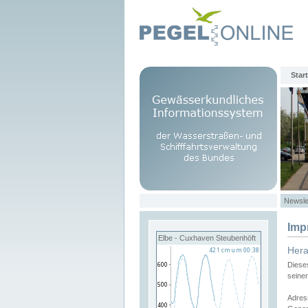
Start
Newsle
Imp
Elbe - Cuxhaven Steubenhöft
Her
Diese
seine
Adres