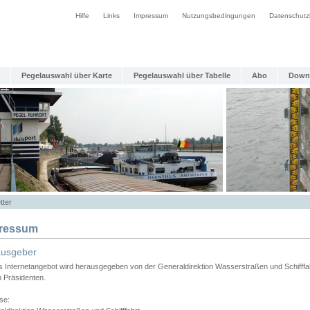
Hilfe
Links
Impressum
Nutzungsbedingungen
Datenschutz
Pegelauswahl über Karte
Pegelauswahl über Tabelle
Abo
Down
tter
ressum
ausgeber
s Internetangebot wird herausgegeben von der Generaldirektion Wasserstraßen und Schifffa
n Präsidenten.
se: