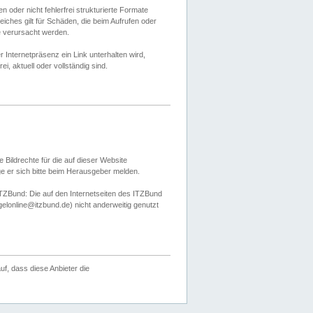
 oder nicht fehlerfrei strukturierte Formate
ches gilt für Schäden, die beim Aufrufen oder
e verursacht werden.
er Internetpräsenz ein Link unterhalten wird,
, aktuell oder vollständig sind.
 Bildrechte für die auf dieser Website
öge er sich bitte beim Herausgeber melden.
TZBund: Die auf den Internetseiten des ITZBund
gelonline@itzbund.de) nicht anderweitig genutzt
f, dass diese Anbieter die