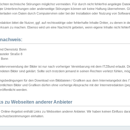
chten technische Störungen möglichst vermeiden. Für durch nicht fehlerfrei angelegte Dateien
gte Unterbrechungen oder anderweitige Störungen können wir keine Haftung übernehmen. Glei
terladen von Daten durch Computerviren oder bei der Installation oder Nutzung von Softwar
daktion bittet die Nutzer, ggf. auf rechtswidrige oder fehlerhafte Inhalte Dritter, zu denen in d
ksam zu machen. Ebenso wird um eine Nachricht gebeten, wenn eigene Inhalte nicht fehlerfrei
dnachweis:
nd Dienstsitz Bonn
asteler Straße 8
 Bonn
iterverwendung der Bilder ist nur nach vorheriger Vereinbarung mit dem ITZBund erlaubt. Die
deten Bilder sind geklärt. Sollte sich trotzdem jemand in seinen Rechten verletzt fühlen, m
ngsbedingungen für den Download von Bilddateien / Grafiken aus dem Internetangebot des I
entlichten Bilder und Grafiken dürfen ohne vorherige Absprache mit der Internetredaktion (pe
röffentlicht werden.
ks zu Webseiten anderer Anbieter
Online-Angebot enthält Links zu Webseiten anderer Anbieter. Wir haben keinen Einfluss darau
schutzbestimmungen einhalten.