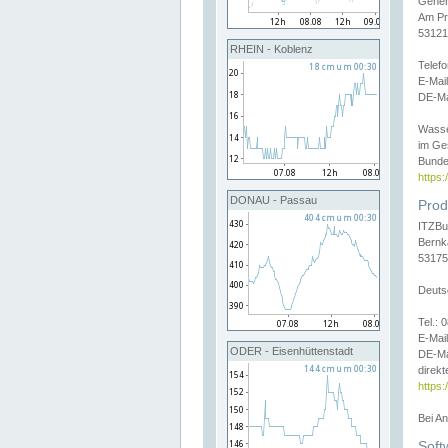
Gener
Am Pr
53121
RHEIN - Koblenz
Telef
E-Mai
DE-Ma
Wasse
im Ge
Bunde
https
DONAU - Passau
Prod
ITZBu
Bernk
53175
Deuts
Tel.:
E-Mail
ODER - Eisenhüttenstadt
DE-Ma
direkt
https:
Bei A
Soft