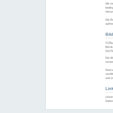
Wir mö
bedin
Herun
Die Re
aufmer
Bil
ITZBu
Bernk
53175
Die We
verwen
Nutzu
veröff
und ve
Lin
Unser 
Daten