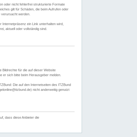
 oder nicht fehlerfrei strukturierte Formate
ches gilt für Schäden, die beim Aufrufen oder
e verursacht werden.
er Internetpräsenz ein Link unterhalten wird,
, aktuell oder vollständig sind.
 Bildrechte für die auf dieser Website
öge er sich bitte beim Herausgeber melden.
TZBund: Die auf den Internetseiten des ITZBund
gelonline@itzbund.de) nicht anderweitig genutzt
f, dass diese Anbieter die