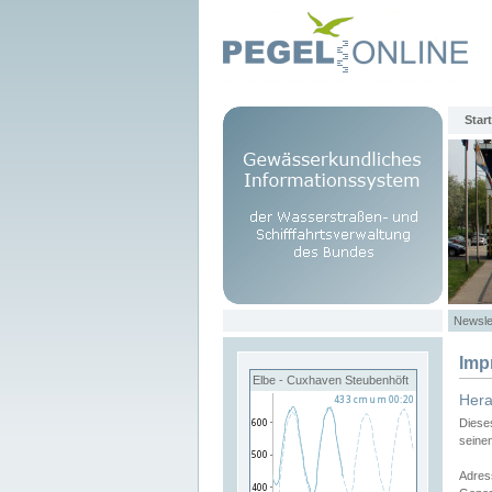
Start
Newsle
Imp
Elbe - Cuxhaven Steubenhöft
Her
Diese
seine
Adres