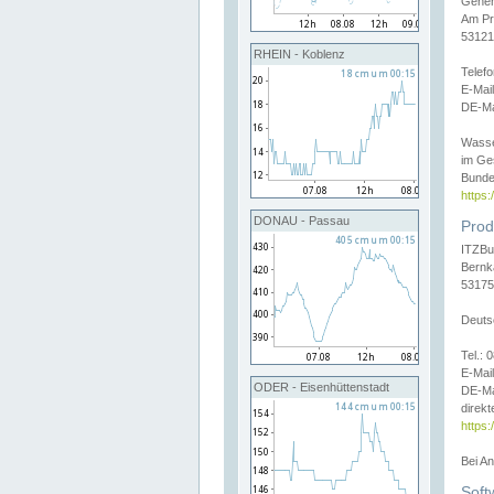
Gener
Am Pr
53121
RHEIN - Koblenz
Telef
E-Mai
DE-Ma
Wasse
im Ge
Bunde
https
DONAU - Passau
Prod
ITZBu
Bernk
53175
Deuts
Tel.:
E-Mail
ODER - Eisenhüttenstadt
DE-Ma
direkt
https:
Bei A
Soft