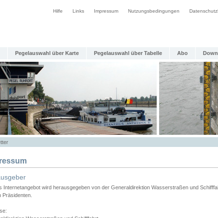
Hilfe
Links
Impressum
Nutzungsbedingungen
Datenschutz
Pegelauswahl über Karte
Pegelauswahl über Tabelle
Abo
Down
tter
ressum
ausgeber
s Internetangebot wird herausgegeben von der Generaldirektion Wasserstraßen und Schifffa
n Präsidenten.
se: