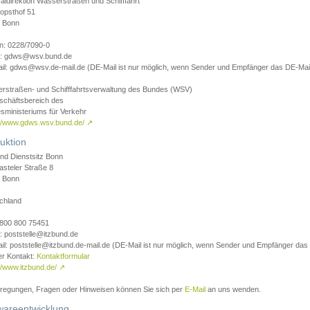
aldirektion Wasserstraßen und Schifffahrt
opsthof 51
 Bonn
on: 0228/7090-0
l: gdws@wsv.bund.de
il: gdws@wsv.de-mail.de (DE-Mail ist nur möglich, wenn Sender und Empfänger das DE-Mail
rstraßen- und Schifffahrtsverwaltung des Bundes (WSV)
schäftsbereich des
sministeriums für Verkehr
://www.gdws.wsv.bund.de/
↗
uktion
nd Dienstsitz Bonn
asteler Straße 8
 Bonn
chland
 0800 800 75451
: poststelle@itzbund.de
il: poststelle@itzbund.de-mail.de (DE-Mail ist nur möglich, wenn Sender und Empfänger das
er Kontakt:
Kontaktformular
//www.itzbund.de/
↗
nregungen, Fragen oder Hinweisen können Sie sich per
E-Mail
an uns wenden.
wareentwicklung