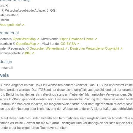
GmbH
r F, Wirtschaftsgebäude Aufg.re, 3. OG
afenstraße 1
Berlin
://ees-gmbh.de/
↗
enmaterial
ndaten ©
OpenStreetMap
↗
-Mitwirkende,
Open Database Lizenz
↗
nkacheln ©
OpenSeaMap
↗
-Mitwirkende,
CC-BY-SA
↗
unden Regenradar ©
Deutscher Wetterdienst
↗
,
Deutscher Wetterdienst Copyright
↗
einzugsgebiete ©
BfG
↗
design
ottschall
weis
 Online-Angebot enthält Links zu Webseiten anderer Anbieter. Das ITZBund übernimmt keine V
inks erreicht werden. Das ITZBund hat diese Links sorgfältig ausgewählt und bei der erstmal
üft. Bei Links handelt es sich allerdings stets um "lebende" (dynamische) Verweisungen. Die
 des ITZBund geändert worden sein. Eine kontinuierliche Prüfung der Inhalte ist weder beab
usdrücklich von allen Inhalten, die möglicherweise straf- oder haftungsrechtlich relevant sin
n aus der Nutzung oder Nichtnutzung der Webseiten anderer Anbieter haftet ausschließlich d
ch auf diesen Internet-Seiten befindlichen Informationen sind sorgfältig und nach besten 
hmen wir keine Gewähr für die Aktualität, Richtigkeit und Vollständigkeit der sich auf diese
ondere der bereitgestellten Rechtsvorschriften.