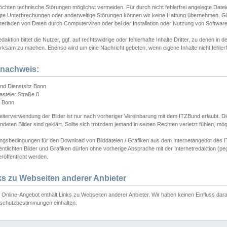
chten technische Störungen möglichst vermeiden. Für durch nicht fehlerfrei angelegte Dateien
gte Unterbrechungen oder anderweitige Störungen können wir keine Haftung übernehmen. Glei
terladen von Daten durch Computerviren oder bei der Installation oder Nutzung von Softwar
daktion bittet die Nutzer, ggf. auf rechtswidrige oder fehlerhafte Inhalte Dritter, zu denen in d
ksam zu machen. Ebenso wird um eine Nachricht gebeten, wenn eigene Inhalte nicht fehlerfrei
dnachweis:
nd Dienstsitz Bonn
asteler Straße 8
 Bonn
iterverwendung der Bilder ist nur nach vorheriger Vereinbarung mit dem ITZBund erlaubt. Die
deten Bilder sind geklärt. Sollte sich trotzdem jemand in seinen Rechten verletzt fühlen, m
ngsbedingungen für den Download von Bilddateien / Grafiken aus dem Internetangebot des I
entlichten Bilder und Grafiken dürfen ohne vorherige Absprache mit der Internetredaktion (pe
röffentlicht werden.
ks zu Webseiten anderer Anbieter
Online-Angebot enthält Links zu Webseiten anderer Anbieter. Wir haben keinen Einfluss darau
schutzbestimmungen einhalten.