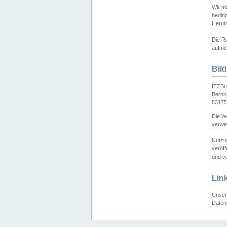
Wir mö
bedin
Herun
Die Re
aufmer
Bil
ITZBu
Bernk
53175
Die We
verwen
Nutzu
veröff
und ve
Lin
Unser 
Daten