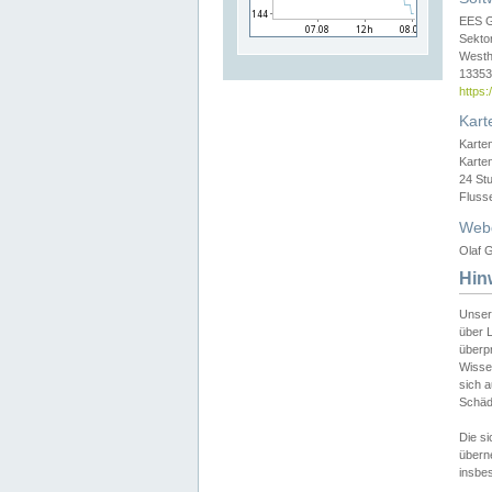
EES 
Sekto
Westh
13353 
https
Kart
Karte
Karte
24 St
Fluss
Web
Olaf G
Hin
Unser
über L
überpr
Wissen
sich a
Schäde
Die si
überne
insbes