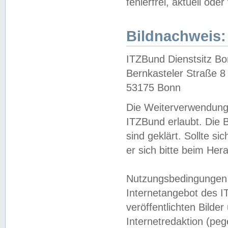
fehlerfrei, aktuell oder
Bildnachweis:
ITZBund Dienstsitz B
Bernkasteler Straße 8
53175 Bonn
Die Weiterverwendung 
ITZBund erlaubt. Die B
sind geklärt. Sollte s
er sich bitte beim He
Nutzungsbedingungen 
Internetangebot des I
veröffentlichten Bilde
Internetredaktion (peg