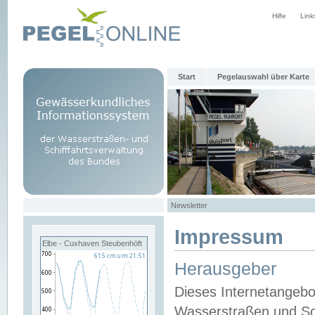
Hilfe
Link
Start
Pegelauswahl über Karte
Newsletter
Impressum
Elbe - Cuxhaven Steubenhöft
Herausgeber
Dieses Internetangebo
Wasserstraßen und Sch