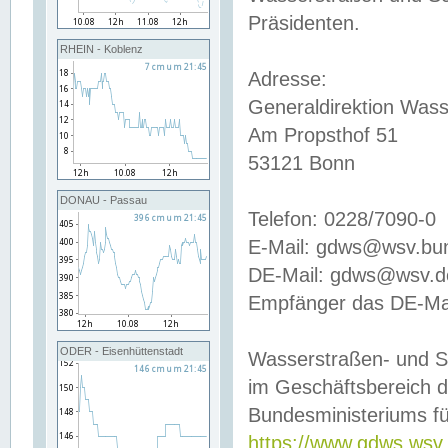
Präsidenten.
RHEIN - Koblenz
Adresse:
Generaldirektion Wass
Am Propsthof 51
53121 Bonn
DONAU - Passau
Telefon: 0228/7090-0
E-Mail: gdws@wsv.bu
DE-Mail: gdws@wsv.de-
Empfänger das DE-Mai
ODER - Eisenhüttenstadt
Wasserstraßen- und S
im Geschäftsbereich 
Bundesministeriums fü
https://www.gdws.wsv