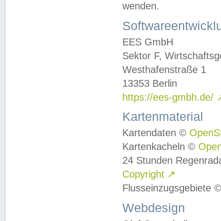
wenden.
Softwareentwickl
EES GmbH
Sektor F, Wirtschafts
Westhafenstraße 1
13353 Berlin
https://ees-gmbh.de/
Kartenmaterial
Kartendaten ©
OpenS
Kartenkacheln ©
Ope
24 Stunden Regenrad
Copyright
↗
Flusseinzugsgebiete 
Webdesign