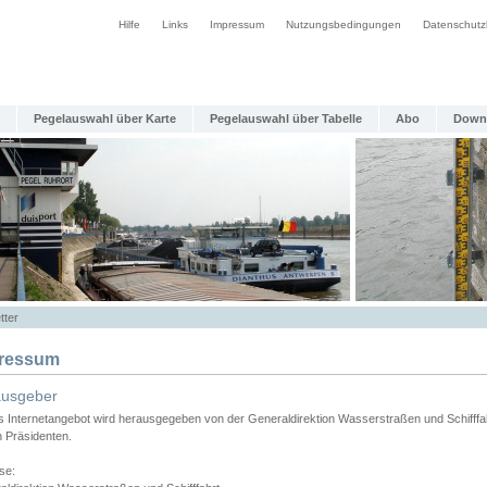
Hilfe
Links
Impressum
Nutzungsbedingungen
Datenschutz
Pegelauswahl über Karte
Pegelauswahl über Tabelle
Abo
Down
tter
ressum
ausgeber
s Internetangebot wird herausgegeben von der Generaldirektion Wasserstraßen und Schifffa
n Präsidenten.
se: