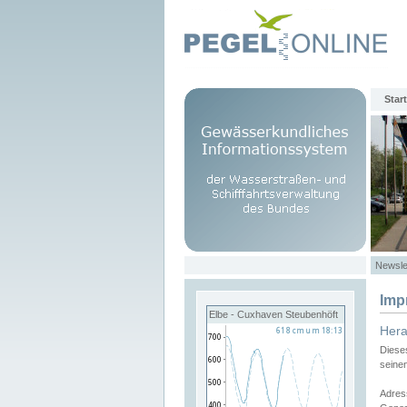
Start
Newsle
Imp
Elbe - Cuxhaven Steubenhöft
Her
Diese
seine
Adres