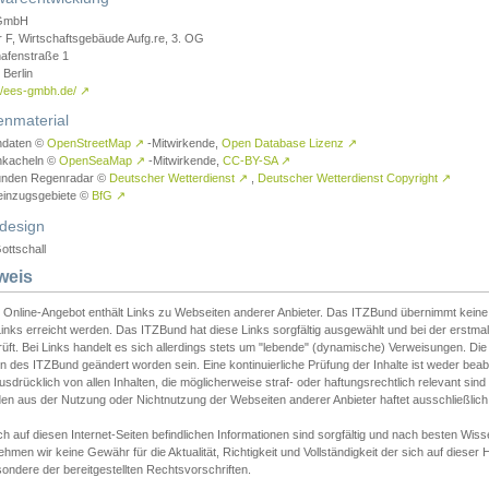
GmbH
r F, Wirtschaftsgebäude Aufg.re, 3. OG
afenstraße 1
Berlin
://ees-gmbh.de/
↗
enmaterial
ndaten ©
OpenStreetMap
↗
-Mitwirkende,
Open Database Lizenz
↗
nkacheln ©
OpenSeaMap
↗
-Mitwirkende,
CC-BY-SA
↗
unden Regenradar ©
Deutscher Wetterdienst
↗
,
Deutscher Wetterdienst Copyright
↗
einzugsgebiete ©
BfG
↗
design
ottschall
weis
 Online-Angebot enthält Links zu Webseiten anderer Anbieter. Das ITZBund übernimmt keine V
inks erreicht werden. Das ITZBund hat diese Links sorgfältig ausgewählt und bei der erstmal
üft. Bei Links handelt es sich allerdings stets um "lebende" (dynamische) Verweisungen. Die
 des ITZBund geändert worden sein. Eine kontinuierliche Prüfung der Inhalte ist weder beab
usdrücklich von allen Inhalten, die möglicherweise straf- oder haftungsrechtlich relevant sin
n aus der Nutzung oder Nichtnutzung der Webseiten anderer Anbieter haftet ausschließlich d
ch auf diesen Internet-Seiten befindlichen Informationen sind sorgfältig und nach besten 
hmen wir keine Gewähr für die Aktualität, Richtigkeit und Vollständigkeit der sich auf diese
ondere der bereitgestellten Rechtsvorschriften.