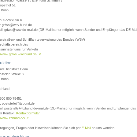
aldirektion Wasserstraßen und Schifffahrt
opsthof 51
 Bonn
on: 0228/7090-0
l: gdws@wsv.bund.de
il: gdws@wsv.de-mail.de (DE-Mail ist nur möglich, wenn Sender und Empfänger das DE-Mail
rstraßen- und Schifffahrtsverwaltung des Bundes (WSV)
schäftsbereich des
sministeriums für Verkehr
://www.gdws.wsv.bund.de/
↗
uktion
nd Dienstsitz Bonn
asteler Straße 8
 Bonn
chland
 0800 800 75451
: poststelle@itzbund.de
il: poststelle@itzbund.de-mail.de (DE-Mail ist nur möglich, wenn Sender und Empfänger das
er Kontakt:
Kontaktformular
//www.itzbund.de/
↗
nregungen, Fragen oder Hinweisen können Sie sich per
E-Mail
an uns wenden.
wareentwicklung