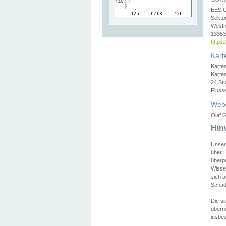
EES 
Sekto
Westh
13353 
https
Kart
Karte
Karte
24 St
Fluss
Web
Olaf G
Hin
Unser
über L
überpr
Wissen
sich a
Schäde
Die si
überne
insbes