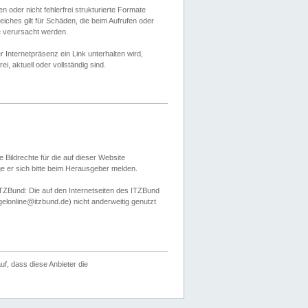
 oder nicht fehlerfrei strukturierte Formate
ches gilt für Schäden, die beim Aufrufen oder
e verursacht werden.
er Internetpräsenz ein Link unterhalten wird,
, aktuell oder vollständig sind.
 Bildrechte für die auf dieser Website
öge er sich bitte beim Herausgeber melden.
TZBund: Die auf den Internetseiten des ITZBund
gelonline@itzbund.de) nicht anderweitig genutzt
f, dass diese Anbieter die