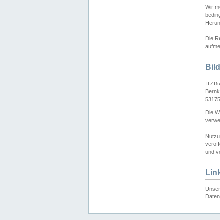
Wir mö
bedin
Herun
Die Re
aufmer
Bil
ITZBu
Bernk
53175
Die We
verwen
Nutzu
veröff
und ve
Lin
Unser 
Daten