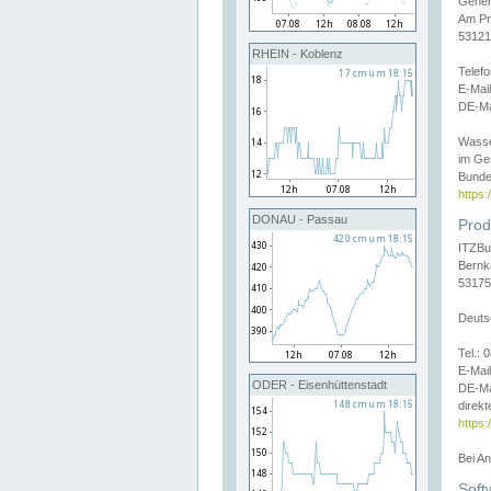
Gener
Am Pr
53121
RHEIN - Koblenz
Telef
E-Mai
DE-Ma
Wasse
im Ge
Bunde
https
DONAU - Passau
Prod
ITZBu
Bernk
53175
Deuts
Tel.:
E-Mail
ODER - Eisenhüttenstadt
DE-Ma
direkt
https:
Bei A
Soft