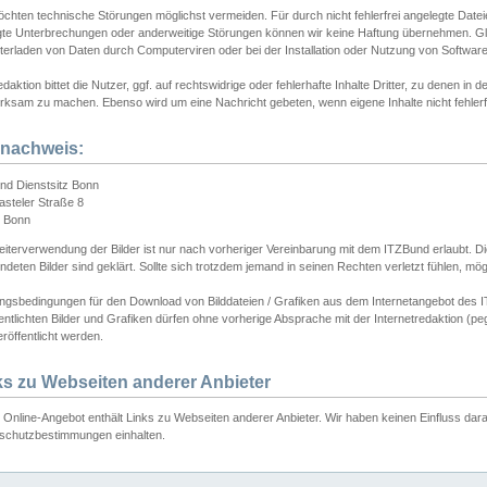
chten technische Störungen möglichst vermeiden. Für durch nicht fehlerfrei angelegte Dateien
gte Unterbrechungen oder anderweitige Störungen können wir keine Haftung übernehmen. Glei
terladen von Daten durch Computerviren oder bei der Installation oder Nutzung von Softwar
daktion bittet die Nutzer, ggf. auf rechtswidrige oder fehlerhafte Inhalte Dritter, zu denen in d
ksam zu machen. Ebenso wird um eine Nachricht gebeten, wenn eigene Inhalte nicht fehlerfrei
dnachweis:
nd Dienstsitz Bonn
asteler Straße 8
 Bonn
iterverwendung der Bilder ist nur nach vorheriger Vereinbarung mit dem ITZBund erlaubt. Die
deten Bilder sind geklärt. Sollte sich trotzdem jemand in seinen Rechten verletzt fühlen, m
ngsbedingungen für den Download von Bilddateien / Grafiken aus dem Internetangebot des I
entlichten Bilder und Grafiken dürfen ohne vorherige Absprache mit der Internetredaktion (pe
röffentlicht werden.
ks zu Webseiten anderer Anbieter
Online-Angebot enthält Links zu Webseiten anderer Anbieter. Wir haben keinen Einfluss darau
schutzbestimmungen einhalten.