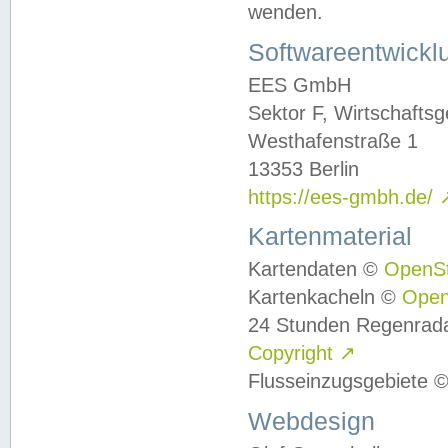
wenden.
Softwareentwickl
EES GmbH
Sektor F, Wirtschafts
Westhafenstraße 1
13353 Berlin
https://ees-gmbh.de/
Kartenmaterial
Kartendaten ©
OpenS
Kartenkacheln ©
Ope
24 Stunden Regenrad
Copyright
↗
Flusseinzugsgebiete 
Webdesign