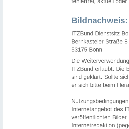
fehlerfrei, aktuell oder
Bildnachweis:
ITZBund Dienstsitz B
Bernkasteler Straße 8
53175 Bonn
Die Weiterverwendung 
ITZBund erlaubt. Die B
sind geklärt. Sollte s
er sich bitte beim He
Nutzungsbedingungen 
Internetangebot des I
veröffentlichten Bilde
Internetredaktion (peg