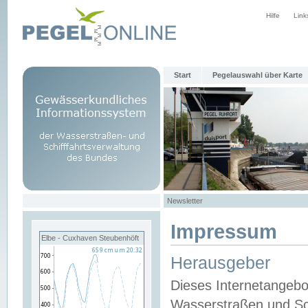
Hilfe
Link
Start
Pegelauswahl über Karte
Newsletter
Impressum
Elbe - Cuxhaven Steubenhöft
Herausgeber
Dieses Internetangebo
Wasserstraßen und Sch