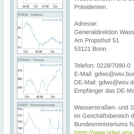
Präsidenten.
RHEIN - Koblenz
Adresse:
Generaldirektion Wass
Am Propsthof 51
53121 Bonn
DONAU - Passau
Telefon: 0228/7090-0
E-Mail: gdws@wsv.bu
DE-Mail: gdws@wsv.de-
Empfänger das DE-Mai
ODER - Eisenhüttenstadt
Wasserstraßen- und S
im Geschäftsbereich 
Bundesministeriums fü
https://www.gdws.wsv