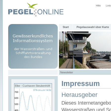
Hilfe
Link
Start
Pegelauswahl über Karte
Newsletter
Impressum
Elbe - Cuxhaven Steubenhöft
Herausgeber
Dieses Internetangebo
Wasserstraßen und Sch