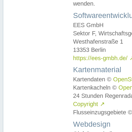
wenden.
Softwareentwickl
EES GmbH
Sektor F, Wirtschafts
Westhafenstraße 1
13353 Berlin
https://ees-gmbh.de/
Kartenmaterial
Kartendaten ©
OpenS
Kartenkacheln ©
Ope
24 Stunden Regenrad
Copyright
↗
Flusseinzugsgebiete 
Webdesign