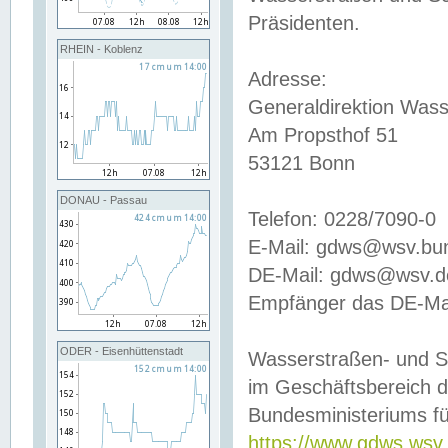
Präsidenten.
RHEIN - Koblenz
Adresse:
Generaldirektion Wass
Am Propsthof 51
53121 Bonn
DONAU - Passau
Telefon: 0228/7090-0
E-Mail: gdws@wsv.bu
DE-Mail: gdws@wsv.de-
Empfänger das DE-Mai
ODER - Eisenhüttenstadt
Wasserstraßen- und S
im Geschäftsbereich 
Bundesministeriums fü
https://www.gdws.wsv