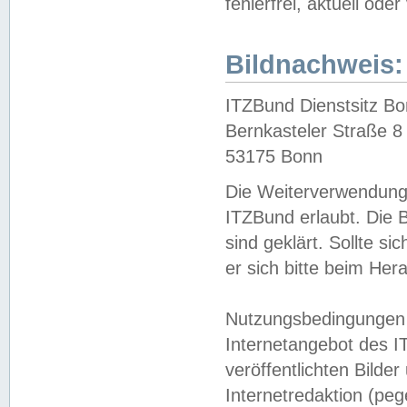
fehlerfrei, aktuell oder
Bildnachweis:
ITZBund Dienstsitz B
Bernkasteler Straße 8
53175 Bonn
Die Weiterverwendung 
ITZBund erlaubt. Die B
sind geklärt. Sollte s
er sich bitte beim He
Nutzungsbedingungen 
Internetangebot des I
veröffentlichten Bilde
Internetredaktion (peg