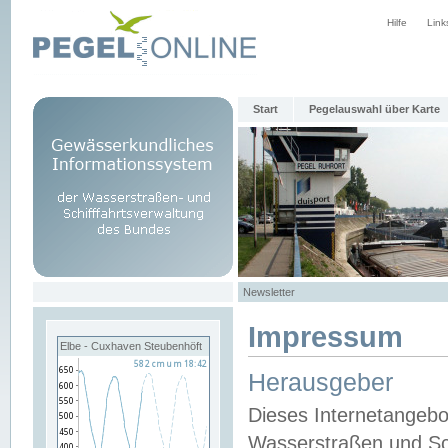
Hilfe
Link
Start
Pegelauswahl über Karte
Newsletter
Impressum
Elbe - Cuxhaven Steubenhöft
Herausgeber
Dieses Internetangebo
Wasserstraßen und Sch