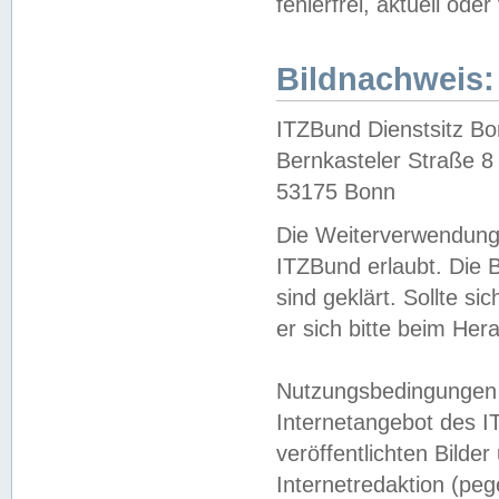
fehlerfrei, aktuell oder
Bildnachweis:
ITZBund Dienstsitz B
Bernkasteler Straße 8
53175 Bonn
Die Weiterverwendung 
ITZBund erlaubt. Die B
sind geklärt. Sollte s
er sich bitte beim He
Nutzungsbedingungen 
Internetangebot des I
veröffentlichten Bilde
Internetredaktion (peg