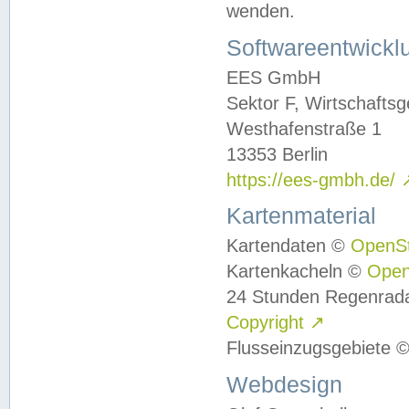
wenden.
Softwareentwickl
EES GmbH
Sektor F, Wirtschafts
Westhafenstraße 1
13353 Berlin
https://ees-gmbh.de/
Kartenmaterial
Kartendaten ©
OpenS
Kartenkacheln ©
Ope
24 Stunden Regenrad
Copyright
↗
Flusseinzugsgebiete 
Webdesign