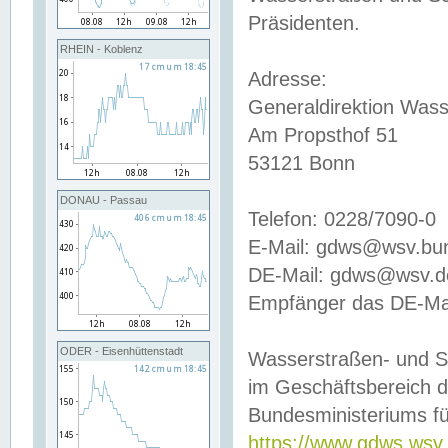
Präsidenten.
RHEIN - Koblenz
Adresse:
Generaldirektion Wass
Am Propsthof 51
53121 Bonn
DONAU - Passau
Telefon: 0228/7090-0
E-Mail: gdws@wsv.bu
DE-Mail: gdws@wsv.de-
Empfänger das DE-Mai
ODER - Eisenhüttenstadt
Wasserstraßen- und S
im Geschäftsbereich 
Bundesministeriums fü
https://www.gdws.wsv