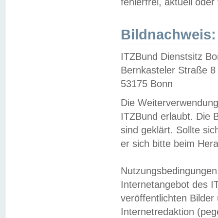
fehlerfrei, aktuell oder
Bildnachweis:
ITZBund Dienstsitz B
Bernkasteler Straße 8
53175 Bonn
Die Weiterverwendung 
ITZBund erlaubt. Die B
sind geklärt. Sollte s
er sich bitte beim He
Nutzungsbedingungen 
Internetangebot des I
veröffentlichten Bilde
Internetredaktion (peg