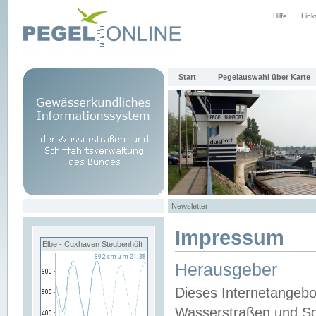
Hilfe
Link
Start
Pegelauswahl über Karte
Newsletter
Impressum
Elbe - Cuxhaven Steubenhöft
Herausgeber
Dieses Internetangebo
Wasserstraßen und Sch