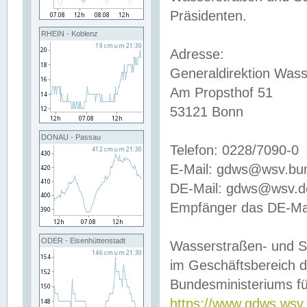
Präsidenten.
RHEIN - Koblenz
Adresse:
Generaldirektion Wass
Am Propsthof 51
53121 Bonn
DONAU - Passau
Telefon: 0228/7090-0
E-Mail: gdws@wsv.bu
DE-Mail: gdws@wsv.de-
Empfänger das DE-Mai
ODER - Eisenhüttenstadt
Wasserstraßen- und S
im Geschäftsbereich 
Bundesministeriums fü
https://www.gdws.wsv