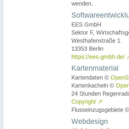
wenden.
Softwareentwickl
EES GmbH
Sektor F, Wirtschafts
Westhafenstraße 1
13353 Berlin
https://ees-gmbh.de/
Kartenmaterial
Kartendaten ©
OpenS
Kartenkacheln ©
Ope
24 Stunden Regenrad
Copyright
↗
Flusseinzugsgebiete 
Webdesign