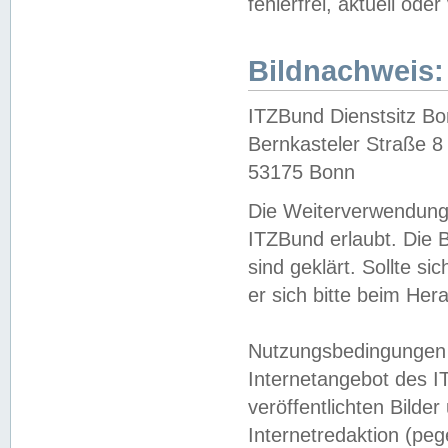
fehlerfrei, aktuell oder
Bildnachweis:
ITZBund Dienstsitz B
Bernkasteler Straße 8
53175 Bonn
Die Weiterverwendung 
ITZBund erlaubt. Die B
sind geklärt. Sollte s
er sich bitte beim He
Nutzungsbedingungen 
Internetangebot des I
veröffentlichten Bilde
Internetredaktion (peg