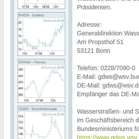
Präsidenten.
RHEIN - Koblenz
Adresse:
Generaldirektion Wass
Am Propsthof 51
53121 Bonn
DONAU - Passau
Telefon: 0228/7090-0
E-Mail: gdws@wsv.bu
DE-Mail: gdws@wsv.de-
Empfänger das DE-Mai
ODER - Eisenhüttenstadt
Wasserstraßen- und S
im Geschäftsbereich 
Bundesministeriums fü
https://www.gdws.wsv