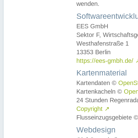
wenden.
Softwareentwickl
EES GmbH
Sektor F, Wirtschafts
Westhafenstraße 1
13353 Berlin
https://ees-gmbh.de/
Kartenmaterial
Kartendaten ©
OpenS
Kartenkacheln ©
Ope
24 Stunden Regenrad
Copyright
↗
Flusseinzugsgebiete 
Webdesign