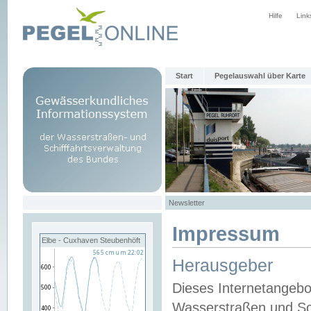
Hilfe
Link
Start
Pegelauswahl über Karte
Newsletter
Impressum
Elbe - Cuxhaven Steubenhöft
Herausgeber
Dieses Internetangebo
Wasserstraßen und Sch