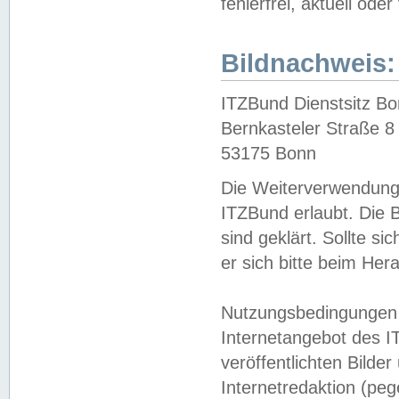
fehlerfrei, aktuell oder
Bildnachweis:
ITZBund Dienstsitz B
Bernkasteler Straße 8
53175 Bonn
Die Weiterverwendung 
ITZBund erlaubt. Die B
sind geklärt. Sollte s
er sich bitte beim He
Nutzungsbedingungen 
Internetangebot des I
veröffentlichten Bilde
Internetredaktion (peg