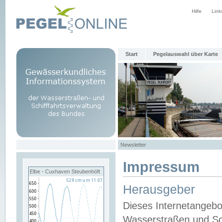
Hilfe
Link
Start
Pegelauswahl über Karte
Newsletter
Impressum
Elbe - Cuxhaven Steubenhöft
Herausgeber
Dieses Internetangebo
Wasserstraßen und Sch