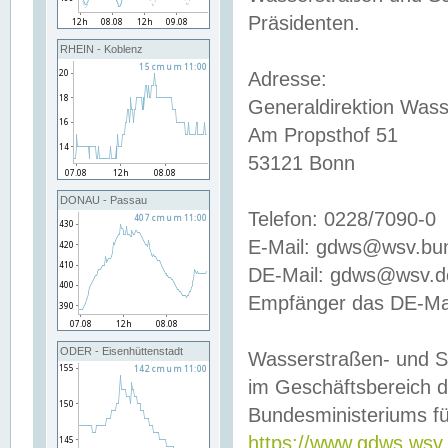
Präsidenten.
RHEIN - Koblenz
Adresse:
Generaldirektion Wass
Am Propsthof 51
53121 Bonn
DONAU - Passau
Telefon: 0228/7090-0
E-Mail: gdws@wsv.bu
DE-Mail: gdws@wsv.de-
Empfänger das DE-Mai
ODER - Eisenhüttenstadt
Wasserstraßen- und S
im Geschäftsbereich 
Bundesministeriums fü
https://www.gdws.wsv