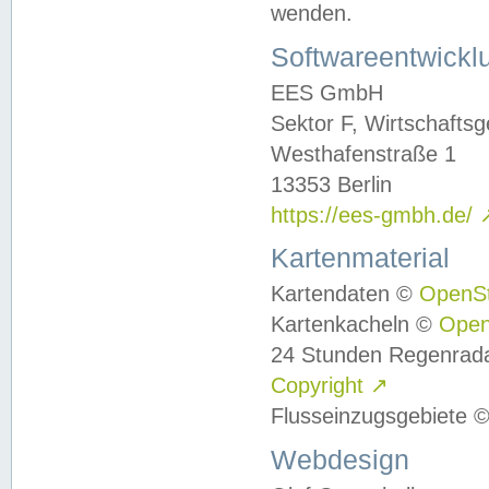
wenden.
Softwareentwickl
EES GmbH
Sektor F, Wirtschafts
Westhafenstraße 1
13353 Berlin
https://ees-gmbh.de/
Kartenmaterial
Kartendaten ©
OpenS
Kartenkacheln ©
Ope
24 Stunden Regenrad
Copyright
↗
Flusseinzugsgebiete 
Webdesign