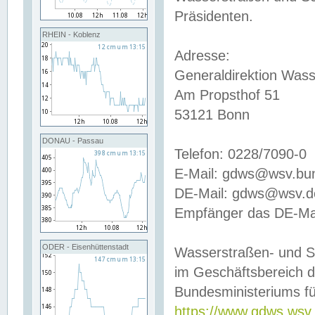
Präsidenten.
RHEIN - Koblenz
Adresse:
Generaldirektion Wass
Am Propsthof 51
53121 Bonn
DONAU - Passau
Telefon: 0228/7090-0
E-Mail: gdws@wsv.bu
DE-Mail: gdws@wsv.de-
Empfänger das DE-Mai
ODER - Eisenhüttenstadt
Wasserstraßen- und S
im Geschäftsbereich 
Bundesministeriums fü
https://www.gdws.wsv