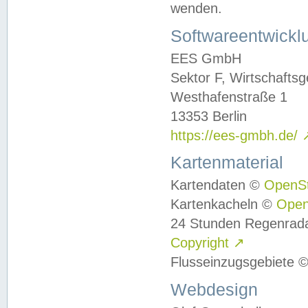
wenden.
Softwareentwickl
EES GmbH
Sektor F, Wirtschafts
Westhafenstraße 1
13353 Berlin
https://ees-gmbh.de/
Kartenmaterial
Kartendaten ©
OpenS
Kartenkacheln ©
Ope
24 Stunden Regenrad
Copyright
↗
Flusseinzugsgebiete 
Webdesign