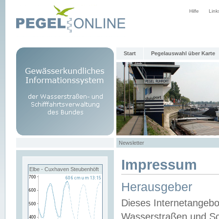
Hilfe
Link
Start
Pegelauswahl über Karte
Newsletter
Impressum
Elbe - Cuxhaven Steubenhöft
Herausgeber
Dieses Internetangebo
Wasserstraßen und Sch