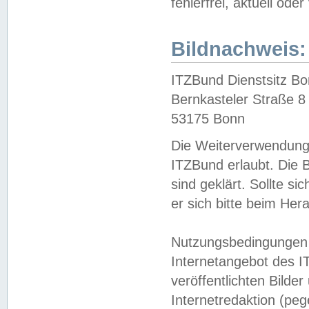
fehlerfrei, aktuell oder
Bildnachweis:
ITZBund Dienstsitz B
Bernkasteler Straße 8
53175 Bonn
Die Weiterverwendung 
ITZBund erlaubt. Die B
sind geklärt. Sollte s
er sich bitte beim He
Nutzungsbedingungen 
Internetangebot des I
veröffentlichten Bilde
Internetredaktion (peg