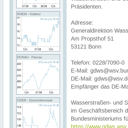
Präsidenten.
RHEIN - Koblenz
Adresse:
Generaldirektion Wass
Am Propsthof 51
53121 Bonn
DONAU - Passau
Telefon: 0228/7090-0
E-Mail: gdws@wsv.bu
DE-Mail: gdws@wsv.de-
Empfänger das DE-Mai
ODER - Eisenhüttenstadt
Wasserstraßen- und S
im Geschäftsbereich 
Bundesministeriums fü
https://www.gdws.wsv