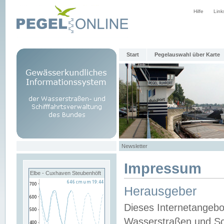
Hilfe
Link
Start
Pegelauswahl über Karte
Newsletter
Impressum
Elbe - Cuxhaven Steubenhöft
Herausgeber
Dieses Internetangebo
Wasserstraßen und Sch