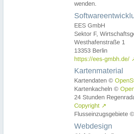
wenden.
Softwareentwickl
EES GmbH
Sektor F, Wirtschafts
Westhafenstraße 1
13353 Berlin
https://ees-gmbh.de/
Kartenmaterial
Kartendaten ©
OpenS
Kartenkacheln ©
Ope
24 Stunden Regenrad
Copyright
↗
Flusseinzugsgebiete 
Webdesign