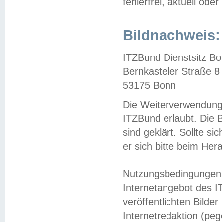
fehlerfrei, aktuell oder
Bildnachweis:
ITZBund Dienstsitz B
Bernkasteler Straße 8
53175 Bonn
Die Weiterverwendung 
ITZBund erlaubt. Die B
sind geklärt. Sollte s
er sich bitte beim He
Nutzungsbedingungen 
Internetangebot des I
veröffentlichten Bilde
Internetredaktion (peg