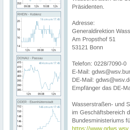
Präsidenten.
RHEIN - Koblenz
Adresse:
Generaldirektion Wass
Am Propsthof 51
53121 Bonn
DONAU - Passau
Telefon: 0228/7090-0
E-Mail: gdws@wsv.bu
DE-Mail: gdws@wsv.de-
Empfänger das DE-Mai
ODER - Eisenhüttenstadt
Wasserstraßen- und S
im Geschäftsbereich 
Bundesministeriums fü
https://www.gdws.wsv