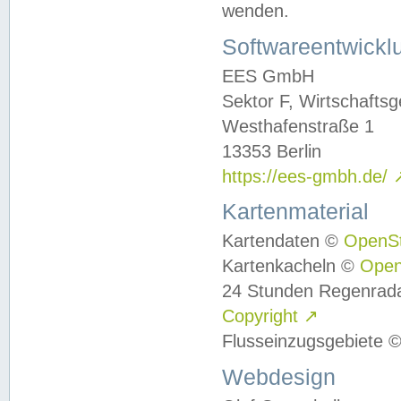
wenden.
Softwareentwickl
EES GmbH
Sektor F, Wirtschafts
Westhafenstraße 1
13353 Berlin
https://ees-gmbh.de/
Kartenmaterial
Kartendaten ©
OpenS
Kartenkacheln ©
Ope
24 Stunden Regenrad
Copyright
↗
Flusseinzugsgebiete 
Webdesign