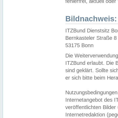
fehlerfrei, aktuell oder
Bildnachweis:
ITZBund Dienstsitz B
Bernkasteler Straße 8
53175 Bonn
Die Weiterverwendung 
ITZBund erlaubt. Die B
sind geklärt. Sollte s
er sich bitte beim He
Nutzungsbedingungen 
Internetangebot des I
veröffentlichten Bilde
Internetredaktion (peg