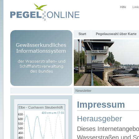
Hilfe
Link
Start
Pegelauswahl über Karte
Newsletter
Impressum
Elbe - Cuxhaven Steubenhöft
Herausgeber
Dieses Internetangebo
Wasserstraßen und Sch