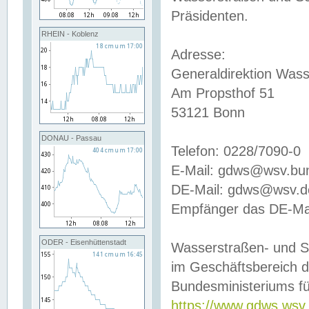
Präsidenten.
RHEIN - Koblenz
Adresse:
Generaldirektion Wass
Am Propsthof 51
53121 Bonn
DONAU - Passau
Telefon: 0228/7090-0
E-Mail: gdws@wsv.bu
DE-Mail: gdws@wsv.de-
Empfänger das DE-Mai
ODER - Eisenhüttenstadt
Wasserstraßen- und S
im Geschäftsbereich 
Bundesministeriums fü
https://www.gdws.wsv