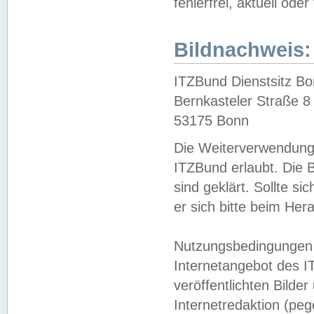
fehlerfrei, aktuell oder
Bildnachweis:
ITZBund Dienstsitz B
Bernkasteler Straße 8
53175 Bonn
Die Weiterverwendung 
ITZBund erlaubt. Die B
sind geklärt. Sollte s
er sich bitte beim He
Nutzungsbedingungen 
Internetangebot des I
veröffentlichten Bilde
Internetredaktion (peg