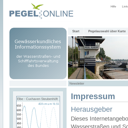
Hilfe
Link
Start
Pegelauswahl über Karte
Newsletter
Impressum
Elbe - Cuxhaven Steubenhöft
Herausgeber
Dieses Internetangebo
Wasserstraßen und Sch