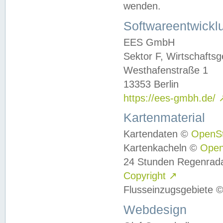
wenden.
Softwareentwickl
EES GmbH
Sektor F, Wirtschafts
Westhafenstraße 1
13353 Berlin
https://ees-gmbh.de/
Kartenmaterial
Kartendaten ©
OpenS
Kartenkacheln ©
Ope
24 Stunden Regenrad
Copyright
↗
Flusseinzugsgebiete 
Webdesign