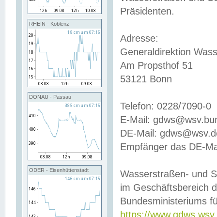
Präsidenten.
RHEIN - Koblenz
Adresse:
Generaldirektion Wass
Am Propsthof 51
53121 Bonn
DONAU - Passau
Telefon: 0228/7090-0
E-Mail: gdws@wsv.bu
DE-Mail: gdws@wsv.de-
Empfänger das DE-Mai
ODER - Eisenhüttenstadt
Wasserstraßen- und S
im Geschäftsbereich 
Bundesministeriums fü
https://www.gdws.wsv