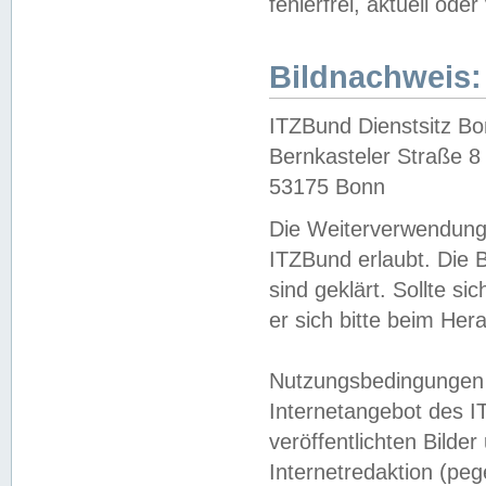
fehlerfrei, aktuell oder
Bildnachweis:
ITZBund Dienstsitz B
Bernkasteler Straße 8
53175 Bonn
Die Weiterverwendung 
ITZBund erlaubt. Die B
sind geklärt. Sollte s
er sich bitte beim He
Nutzungsbedingungen 
Internetangebot des I
veröffentlichten Bilde
Internetredaktion (peg