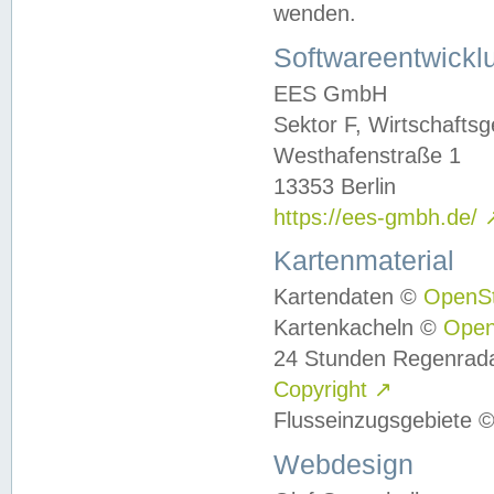
wenden.
Softwareentwickl
EES GmbH
Sektor F, Wirtschafts
Westhafenstraße 1
13353 Berlin
https://ees-gmbh.de/
Kartenmaterial
Kartendaten ©
OpenS
Kartenkacheln ©
Ope
24 Stunden Regenrad
Copyright
↗
Flusseinzugsgebiete 
Webdesign