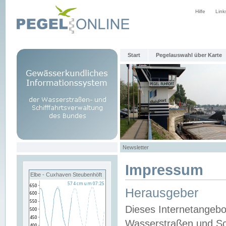
Hilfe
Link
Start
Pegelauswahl über Karte
Newsletter
Impressum
Elbe - Cuxhaven Steubenhöft
Herausgeber
Dieses Internetangebo
Wasserstraßen und Sch