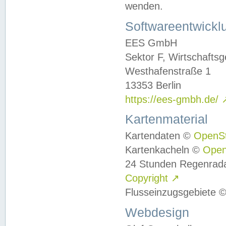
wenden.
Softwareentwickl
EES GmbH
Sektor F, Wirtschafts
Westhafenstraße 1
13353 Berlin
https://ees-gmbh.de/
Kartenmaterial
Kartendaten ©
OpenS
Kartenkacheln ©
Ope
24 Stunden Regenrad
Copyright
↗
Flusseinzugsgebiete 
Webdesign