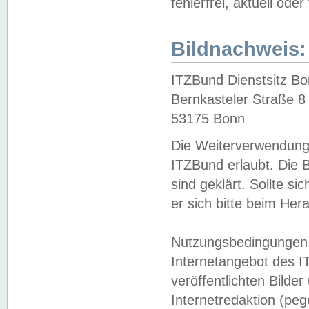
fehlerfrei, aktuell oder
Bildnachweis:
ITZBund Dienstsitz B
Bernkasteler Straße 8
53175 Bonn
Die Weiterverwendung 
ITZBund erlaubt. Die B
sind geklärt. Sollte s
er sich bitte beim He
Nutzungsbedingungen 
Internetangebot des I
veröffentlichten Bilde
Internetredaktion (peg