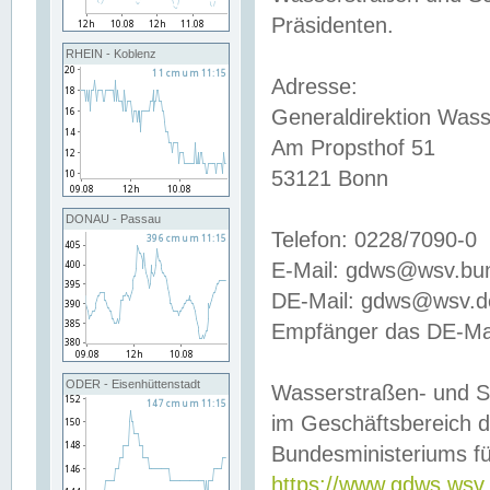
Präsidenten.
RHEIN - Koblenz
Adresse:
Generaldirektion Wass
Am Propsthof 51
53121 Bonn
DONAU - Passau
Telefon: 0228/7090-0
E-Mail: gdws@wsv.bu
DE-Mail: gdws@wsv.de-
Empfänger das DE-Mai
ODER - Eisenhüttenstadt
Wasserstraßen- und S
im Geschäftsbereich 
Bundesministeriums fü
https://www.gdws.wsv