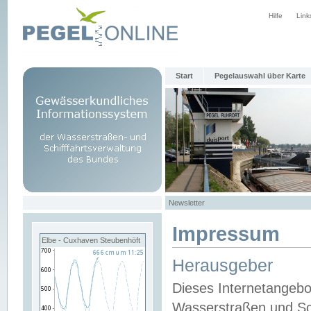
Hilfe
Link
Start
Pegelauswahl über Karte
Newsletter
Impressum
Elbe - Cuxhaven Steubenhöft
Herausgeber
Dieses Internetangebo
Wasserstraßen und Sch