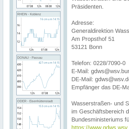
Präsidenten.
RHEIN - Koblenz
Adresse:
Generaldirektion Wass
Am Propsthof 51
53121 Bonn
DONAU - Passau
Telefon: 0228/7090-0
E-Mail: gdws@wsv.bu
DE-Mail: gdws@wsv.de-
Empfänger das DE-Mai
ODER - Eisenhüttenstadt
Wasserstraßen- und S
im Geschäftsbereich 
Bundesministeriums fü
https://www.gdws.wsv