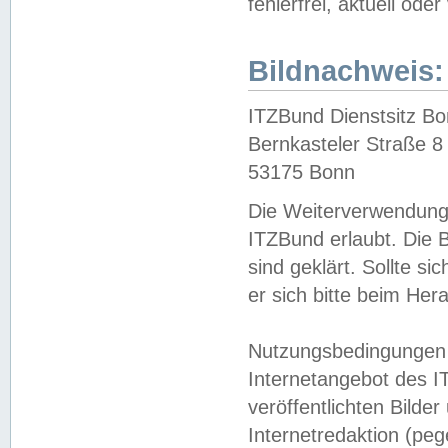
fehlerfrei, aktuell oder
Bildnachweis:
ITZBund Dienstsitz B
Bernkasteler Straße 8
53175 Bonn
Die Weiterverwendung 
ITZBund erlaubt. Die B
sind geklärt. Sollte s
er sich bitte beim He
Nutzungsbedingungen 
Internetangebot des I
veröffentlichten Bilde
Internetredaktion (peg