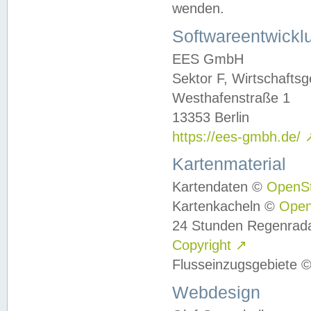
wenden.
Softwareentwickl
EES GmbH
Sektor F, Wirtschafts
Westhafenstraße 1
13353 Berlin
https://ees-gmbh.de/
Kartenmaterial
Kartendaten ©
OpenS
Kartenkacheln ©
Ope
24 Stunden Regenrad
Copyright
↗
Flusseinzugsgebiete 
Webdesign