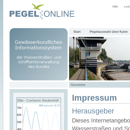
Hilfe
Link
Start
Pegelauswahl über Karte
Newsletter
Impressum
Elbe - Cuxhaven Steubenhöft
Herausgeber
Dieses Internetangebo
Wasserstraßen und Sch