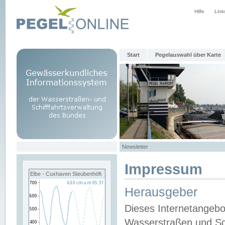
Hilfe
Link
Start
Pegelauswahl über Karte
Newsletter
Impressum
Elbe - Cuxhaven Steubenhöft
Herausgeber
Dieses Internetangebo
Wasserstraßen und Sch