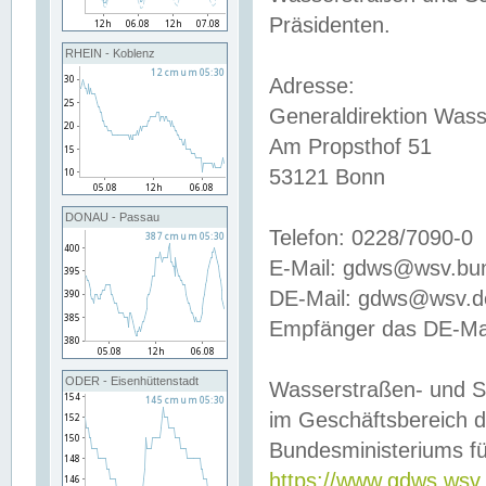
Präsidenten.
RHEIN - Koblenz
Adresse:
Generaldirektion Wass
Am Propsthof 51
53121 Bonn
DONAU - Passau
Telefon: 0228/7090-0
E-Mail: gdws@wsv.bu
DE-Mail: gdws@wsv.de-
Empfänger das DE-Mai
ODER - Eisenhüttenstadt
Wasserstraßen- und S
im Geschäftsbereich 
Bundesministeriums fü
https://www.gdws.wsv