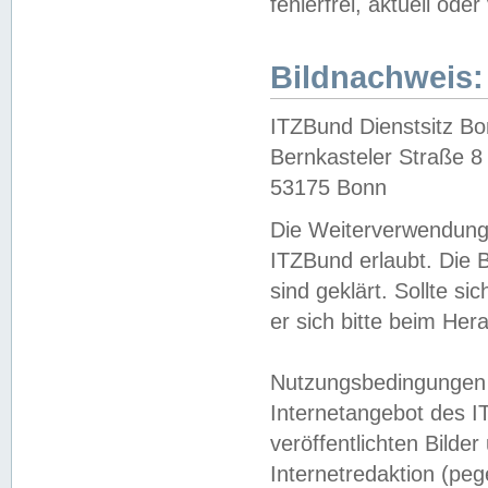
fehlerfrei, aktuell oder
Bildnachweis:
ITZBund Dienstsitz B
Bernkasteler Straße 8
53175 Bonn
Die Weiterverwendung 
ITZBund erlaubt. Die B
sind geklärt. Sollte s
er sich bitte beim He
Nutzungsbedingungen 
Internetangebot des I
veröffentlichten Bilde
Internetredaktion (peg