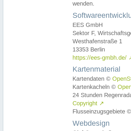
wenden.
Softwareentwickl
EES GmbH
Sektor F, Wirtschafts
Westhafenstraße 1
13353 Berlin
https://ees-gmbh.de/
Kartenmaterial
Kartendaten ©
OpenS
Kartenkacheln ©
Ope
24 Stunden Regenrad
Copyright
↗
Flusseinzugsgebiete 
Webdesign