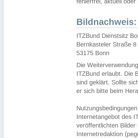
fehlerfrei, aktuell oder
Bildnachweis:
ITZBund Dienstsitz B
Bernkasteler Straße 8
53175 Bonn
Die Weiterverwendung 
ITZBund erlaubt. Die B
sind geklärt. Sollte s
er sich bitte beim He
Nutzungsbedingungen 
Internetangebot des I
veröffentlichten Bilde
Internetredaktion (peg