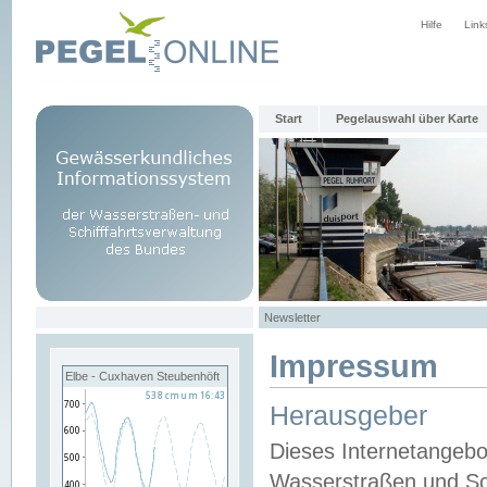
Hilfe
Link
Start
Pegelauswahl über Karte
Newsletter
Impressum
Elbe - Cuxhaven Steubenhöft
Herausgeber
Dieses Internetangebo
Wasserstraßen und Sch