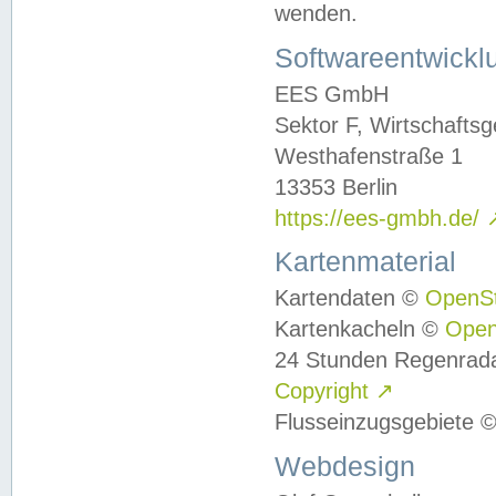
wenden.
Softwareentwickl
EES GmbH
Sektor F, Wirtschafts
Westhafenstraße 1
13353 Berlin
https://ees-gmbh.de/
Kartenmaterial
Kartendaten ©
OpenS
Kartenkacheln ©
Ope
24 Stunden Regenrad
Copyright
↗
Flusseinzugsgebiete 
Webdesign