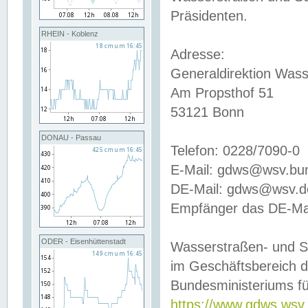
Präsidenten.
RHEIN - Koblenz
Adresse:
Generaldirektion Wass
Am Propsthof 51
53121 Bonn
DONAU - Passau
Telefon: 0228/7090-0
E-Mail: gdws@wsv.bu
DE-Mail: gdws@wsv.de-
Empfänger das DE-Mai
ODER - Eisenhüttenstadt
Wasserstraßen- und S
im Geschäftsbereich 
Bundesministeriums fü
https://www.gdws.wsv