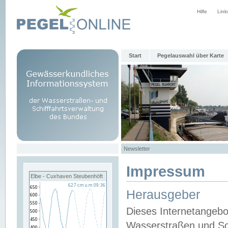
Hilfe
Link
Start
Pegelauswahl über Karte
Newsletter
Impressum
Elbe - Cuxhaven Steubenhöft
Herausgeber
Dieses Internetangebo
Wasserstraßen und Sch