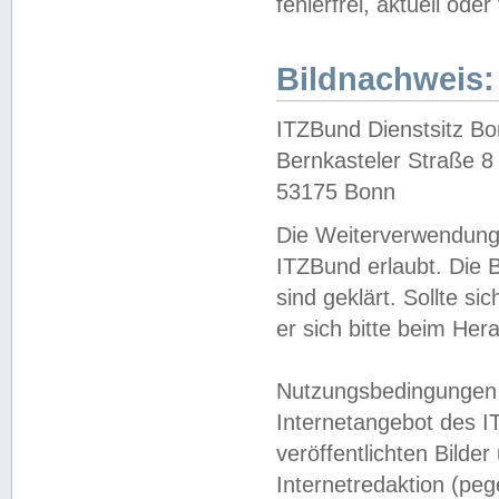
fehlerfrei, aktuell oder
Bildnachweis:
ITZBund Dienstsitz B
Bernkasteler Straße 8
53175 Bonn
Die Weiterverwendung 
ITZBund erlaubt. Die B
sind geklärt. Sollte s
er sich bitte beim He
Nutzungsbedingungen 
Internetangebot des I
veröffentlichten Bilde
Internetredaktion (peg