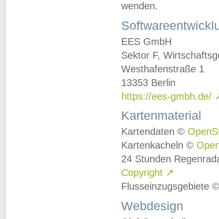
wenden.
Softwareentwickl
EES GmbH
Sektor F, Wirtschafts
Westhafenstraße 1
13353 Berlin
https://ees-gmbh.de/
Kartenmaterial
Kartendaten ©
OpenS
Kartenkacheln ©
Ope
24 Stunden Regenrad
Copyright
↗
Flusseinzugsgebiete 
Webdesign