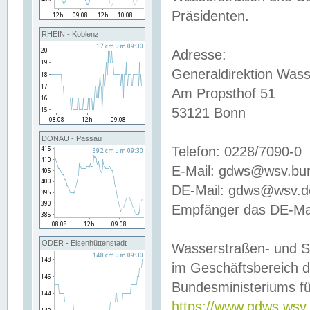
Präsidenten.
RHEIN - Koblenz
Adresse:
Generaldirektion Wass
Am Propsthof 51
53121 Bonn
DONAU - Passau
Telefon: 0228/7090-0
E-Mail: gdws@wsv.bu
DE-Mail: gdws@wsv.de-
Empfänger das DE-Mai
ODER - Eisenhüttenstadt
Wasserstraßen- und S
im Geschäftsbereich 
Bundesministeriums fü
https://www.gdws.wsv