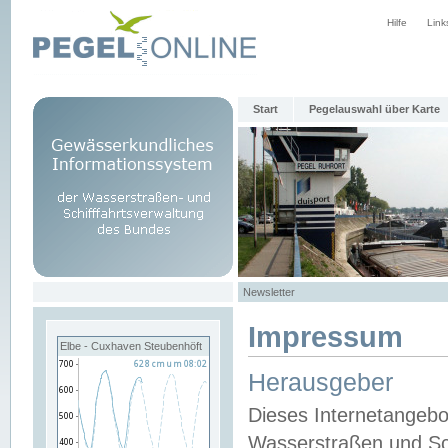
Hilfe
Link
Start
Pegelauswahl über Karte
Newsletter
Impressum
Elbe - Cuxhaven Steubenhöft
Herausgeber
Dieses Internetangebo
Wasserstraßen und Sch