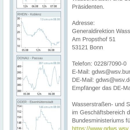
Präsidenten.
RHEIN - Koblenz
Adresse:
Generaldirektion Wass
Am Propsthof 51
53121 Bonn
DONAU - Passau
Telefon: 0228/7090-0
E-Mail: gdws@wsv.bu
DE-Mail: gdws@wsv.de-
Empfänger das DE-Mai
ODER - Eisenhüttenstadt
Wasserstraßen- und S
im Geschäftsbereich 
Bundesministeriums fü
https://www.gdws.wsv