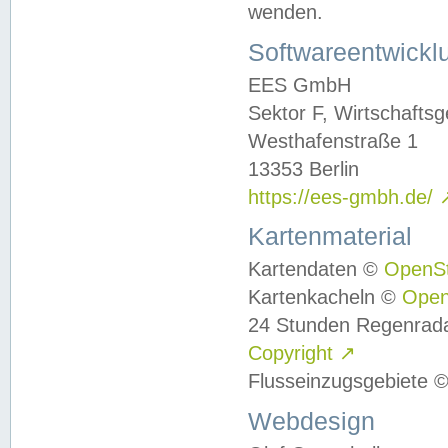
wenden.
Softwareentwickl
EES GmbH
Sektor F, Wirtschafts
Westhafenstraße 1
13353 Berlin
https://ees-gmbh.de/
Kartenmaterial
Kartendaten ©
OpenS
Kartenkacheln ©
Ope
24 Stunden Regenrad
Copyright
↗
Flusseinzugsgebiete 
Webdesign