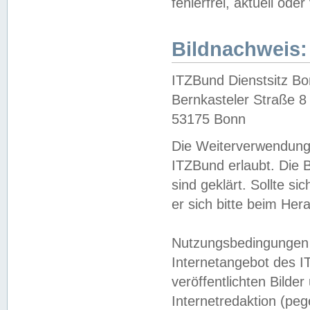
fehlerfrei, aktuell oder
Bildnachweis:
ITZBund Dienstsitz B
Bernkasteler Straße 8
53175 Bonn
Die Weiterverwendung 
ITZBund erlaubt. Die B
sind geklärt. Sollte s
er sich bitte beim He
Nutzungsbedingungen 
Internetangebot des I
veröffentlichten Bilde
Internetredaktion (peg