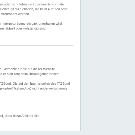
 oder nicht fehlerfrei strukturierte Formate
ches gilt für Schäden, die beim Aufrufen oder
e verursacht werden.
er Internetpräsenz ein Link unterhalten wird,
, aktuell oder vollständig sind.
 Bildrechte für die auf dieser Website
öge er sich bitte beim Herausgeber melden.
TZBund: Die auf den Internetseiten des ITZBund
gelonline@itzbund.de) nicht anderweitig genutzt
f, dass diese Anbieter die