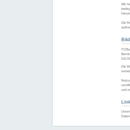
Wir mö
bedin
Herun
Die Re
aufmer
Bil
ITZBu
Bernk
53175
Die We
verwen
Nutzu
veröff
und ve
Lin
Unser 
Daten