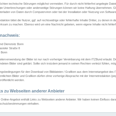
chten technische Störungen möglichst vermeiden. Für durch nicht fehlerfrei angelegte Dateien
gte Unterbrechungen oder anderweitige Störungen können wir keine Haftung übernehmen. Glei
terladen von Daten durch Computerviren oder bei der Installation oder Nutzung von Softwar
daktion bittet die Nutzer, ggf. auf rechtswidrige oder fehlerhafte Inhalte Dritter, zu denen in d
ksam zu machen. Ebenso wird um eine Nachricht gebeten, wenn eigene Inhalte nicht fehlerfrei
dnachweis:
nd Dienstsitz Bonn
asteler Straße 8
 Bonn
iterverwendung der Bilder ist nur nach vorheriger Vereinbarung mit dem ITZBund erlaubt. Die
deten Bilder sind geklärt. Sollte sich trotzdem jemand in seinen Rechten verletzt fühlen, m
ngsbedingungen für den Download von Bilddateien / Grafiken aus dem Internetangebot des I
entlichten Bilder und Grafiken dürfen ohne vorherige Absprache mit der Internetredaktion (pe
röffentlicht werden.
ks zu Webseiten anderer Anbieter
Online-Angebot enthält Links zu Webseiten anderer Anbieter. Wir haben keinen Einfluss darau
schutzbestimmungen einhalten.