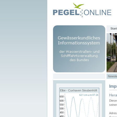
Start
Newsle
Imp
Elbe - Cuxhaven Steubenhöft
Her
Diese
seine
Adres