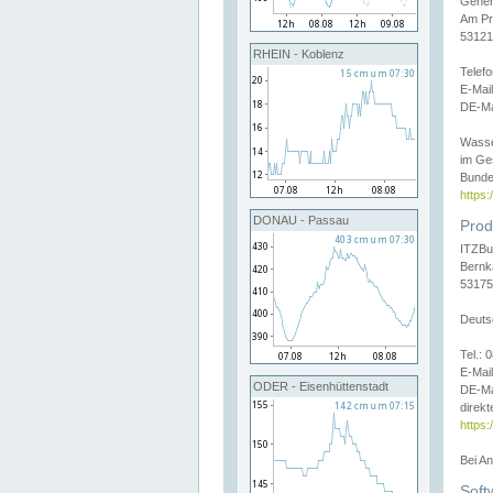
Gener
Am Pr
53121
RHEIN - Koblenz
Telef
E-Mai
DE-Ma
Wasse
im Ge
Bunde
https
DONAU - Passau
Prod
ITZBu
Bernk
53175
Deuts
Tel.:
E-Mail
ODER - Eisenhüttenstadt
DE-Ma
direkt
https:
Bei A
Soft