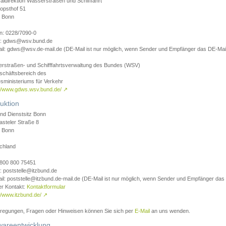
aldirektion Wasserstraßen und Schifffahrt
opsthof 51
 Bonn
on: 0228/7090-0
l: gdws@wsv.bund.de
il: gdws@wsv.de-mail.de (DE-Mail ist nur möglich, wenn Sender und Empfänger das DE-Mail
rstraßen- und Schifffahrtsverwaltung des Bundes (WSV)
schäftsbereich des
sministeriums für Verkehr
://www.gdws.wsv.bund.de/
↗
uktion
nd Dienstsitz Bonn
asteler Straße 8
 Bonn
chland
 0800 800 75451
: poststelle@itzbund.de
il: poststelle@itzbund.de-mail.de (DE-Mail ist nur möglich, wenn Sender und Empfänger das
er Kontakt:
Kontaktformular
//www.itzbund.de/
↗
nregungen, Fragen oder Hinweisen können Sie sich per
E-Mail
an uns wenden.
wareentwicklung