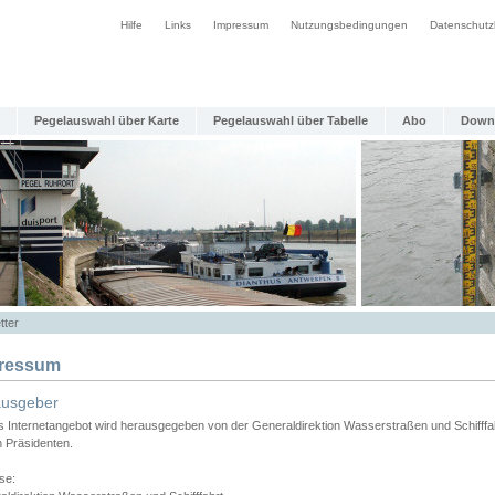
Hilfe
Links
Impressum
Nutzungsbedingungen
Datenschutz
Pegelauswahl über Karte
Pegelauswahl über Tabelle
Abo
Down
tter
ressum
ausgeber
s Internetangebot wird herausgegeben von der Generaldirektion Wasserstraßen und Schifffa
n Präsidenten.
se: