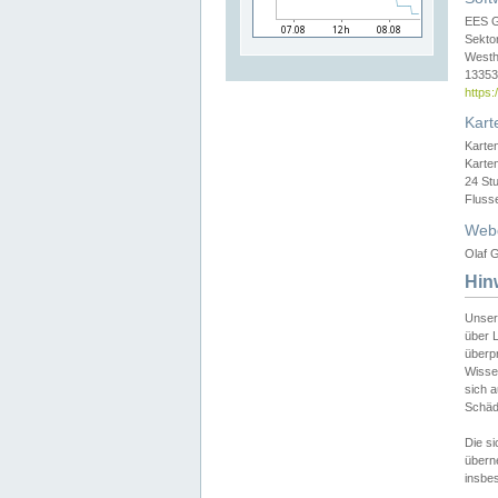
EES 
Sekto
Westh
13353 
https
Kart
Karte
Karte
24 St
Fluss
Web
Olaf G
Hin
Unser
über L
überpr
Wissen
sich a
Schäde
Die si
überne
insbes