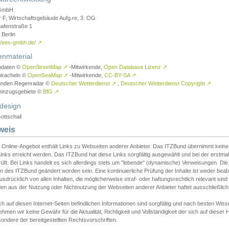
GmbH
r F, Wirtschaftsgebäude Aufg.re, 3. OG
afenstraße 1
Berlin
://ees-gmbh.de/
↗
enmaterial
ndaten ©
OpenStreetMap
↗
-Mitwirkende,
Open Database Lizenz
↗
nkacheln ©
OpenSeaMap
↗
-Mitwirkende,
CC-BY-SA
↗
unden Regenradar ©
Deutscher Wetterdienst
↗
,
Deutscher Wetterdienst Copyright
↗
einzugsgebiete ©
BfG
↗
design
ottschall
weis
 Online-Angebot enthält Links zu Webseiten anderer Anbieter. Das ITZBund übernimmt keine V
inks erreicht werden. Das ITZBund hat diese Links sorgfältig ausgewählt und bei der erstmal
üft. Bei Links handelt es sich allerdings stets um "lebende" (dynamische) Verweisungen. Die
 des ITZBund geändert worden sein. Eine kontinuierliche Prüfung der Inhalte ist weder beab
usdrücklich von allen Inhalten, die möglicherweise straf- oder haftungsrechtlich relevant sin
n aus der Nutzung oder Nichtnutzung der Webseiten anderer Anbieter haftet ausschließlich d
ch auf diesen Internet-Seiten befindlichen Informationen sind sorgfältig und nach besten 
hmen wir keine Gewähr für die Aktualität, Richtigkeit und Vollständigkeit der sich auf diese
ondere der bereitgestellten Rechtsvorschriften.