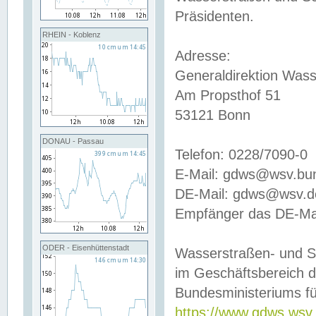
Präsidenten.
RHEIN - Koblenz
Adresse:
Generaldirektion Wass
Am Propsthof 51
53121 Bonn
DONAU - Passau
Telefon: 0228/7090-0
E-Mail: gdws@wsv.bu
DE-Mail: gdws@wsv.de-
Empfänger das DE-Mai
ODER - Eisenhüttenstadt
Wasserstraßen- und S
im Geschäftsbereich 
Bundesministeriums fü
https://www.gdws.wsv