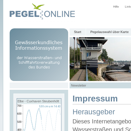
Hilfe
Link
Start
Pegelauswahl über Karte
Newsletter
Impressum
Elbe - Cuxhaven Steubenhöft
Herausgeber
Dieses Internetangebo
Wasserstraßen und Sch