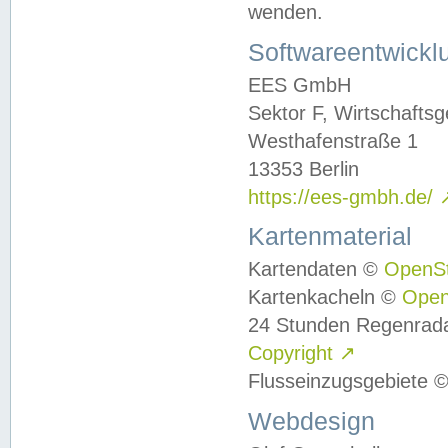
wenden.
Softwareentwickl
EES GmbH
Sektor F, Wirtschafts
Westhafenstraße 1
13353 Berlin
https://ees-gmbh.de/
Kartenmaterial
Kartendaten ©
OpenS
Kartenkacheln ©
Ope
24 Stunden Regenrad
Copyright
↗
Flusseinzugsgebiete 
Webdesign