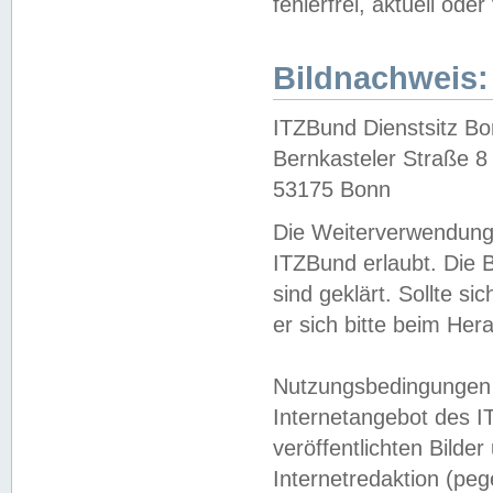
fehlerfrei, aktuell oder
Bildnachweis:
ITZBund Dienstsitz B
Bernkasteler Straße 8
53175 Bonn
Die Weiterverwendung 
ITZBund erlaubt. Die B
sind geklärt. Sollte s
er sich bitte beim He
Nutzungsbedingungen 
Internetangebot des I
veröffentlichten Bilde
Internetredaktion (peg