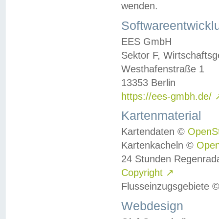
wenden.
Softwareentwickl
EES GmbH
Sektor F, Wirtschafts
Westhafenstraße 1
13353 Berlin
https://ees-gmbh.de/
Kartenmaterial
Kartendaten ©
OpenS
Kartenkacheln ©
Ope
24 Stunden Regenrad
Copyright
↗
Flusseinzugsgebiete 
Webdesign