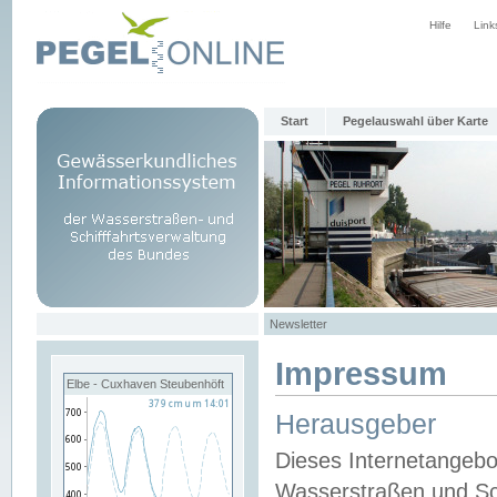
Hilfe
Link
Start
Pegelauswahl über Karte
Newsletter
Impressum
Elbe - Cuxhaven Steubenhöft
Herausgeber
Dieses Internetangebo
Wasserstraßen und Sch