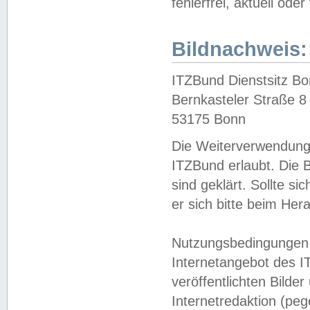
fehlerfrei, aktuell oder
Bildnachweis:
ITZBund Dienstsitz B
Bernkasteler Straße 8
53175 Bonn
Die Weiterverwendung 
ITZBund erlaubt. Die B
sind geklärt. Sollte s
er sich bitte beim He
Nutzungsbedingungen 
Internetangebot des I
veröffentlichten Bilde
Internetredaktion (peg