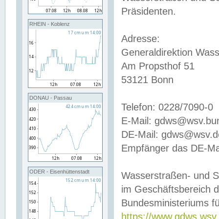
Präsidenten.
RHEIN - Koblenz
Adresse:
Generaldirektion Wass
Am Propsthof 51
53121 Bonn
DONAU - Passau
Telefon: 0228/7090-0
E-Mail: gdws@wsv.bu
DE-Mail: gdws@wsv.de-
Empfänger das DE-Mai
ODER - Eisenhüttenstadt
Wasserstraßen- und S
im Geschäftsbereich 
Bundesministeriums fü
https://www.gdws.wsv