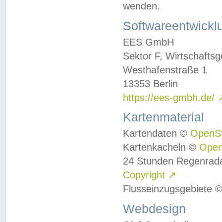
wenden.
Softwareentwickl
EES GmbH
Sektor F, Wirtschafts
Westhafenstraße 1
13353 Berlin
https://ees-gmbh.de/
Kartenmaterial
Kartendaten ©
OpenS
Kartenkacheln ©
Ope
24 Stunden Regenrad
Copyright
↗
Flusseinzugsgebiete 
Webdesign