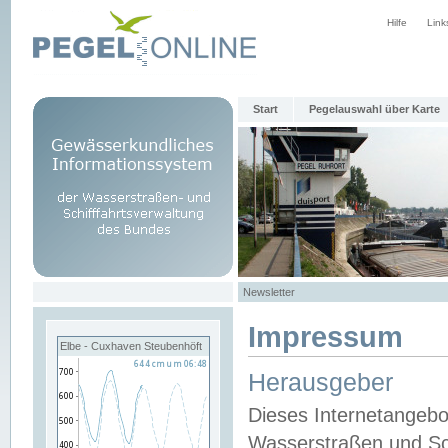
Hilfe
Link
Start
Pegelauswahl über Karte
Newsletter
Impressum
Elbe - Cuxhaven Steubenhöft
Herausgeber
Dieses Internetangebo
Wasserstraßen und Sch