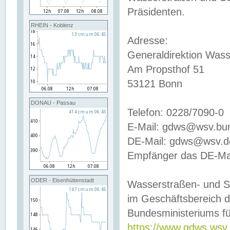
Präsidenten.
RHEIN - Koblenz
Adresse:
Generaldirektion Wass
Am Propsthof 51
53121 Bonn
DONAU - Passau
Telefon: 0228/7090-0
E-Mail: gdws@wsv.bu
DE-Mail: gdws@wsv.de-
Empfänger das DE-Mai
ODER - Eisenhüttenstadt
Wasserstraßen- und S
im Geschäftsbereich 
Bundesministeriums fü
https://www.gdws.wsv