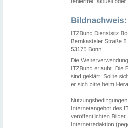
fehlerfrei, aktuell oder
Bildnachweis:
ITZBund Dienstsitz B
Bernkasteler Straße 8
53175 Bonn
Die Weiterverwendung 
ITZBund erlaubt. Die B
sind geklärt. Sollte s
er sich bitte beim He
Nutzungsbedingungen 
Internetangebot des I
veröffentlichten Bilde
Internetredaktion (peg