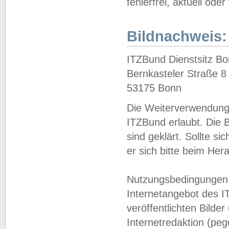
fehlerfrei, aktuell oder
Bildnachweis:
ITZBund Dienstsitz B
Bernkasteler Straße 8
53175 Bonn
Die Weiterverwendung 
ITZBund erlaubt. Die B
sind geklärt. Sollte s
er sich bitte beim He
Nutzungsbedingungen 
Internetangebot des I
veröffentlichten Bilde
Internetredaktion (peg