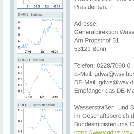
Präsidenten.
RHEIN - Koblenz
Adresse:
Generaldirektion Wass
Am Propsthof 51
53121 Bonn
DONAU - Passau
Telefon: 0228/7090-0
E-Mail: gdws@wsv.bu
DE-Mail: gdws@wsv.de-
Empfänger das DE-Mai
ODER - Eisenhüttenstadt
Wasserstraßen- und S
im Geschäftsbereich 
Bundesministeriums fü
https://www.gdws.wsv