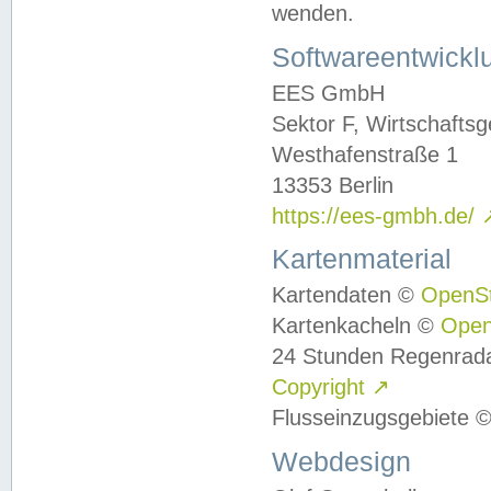
wenden.
Softwareentwickl
EES GmbH
Sektor F, Wirtschafts
Westhafenstraße 1
13353 Berlin
https://ees-gmbh.de/
Kartenmaterial
Kartendaten ©
OpenS
Kartenkacheln ©
Ope
24 Stunden Regenrad
Copyright
↗
Flusseinzugsgebiete 
Webdesign