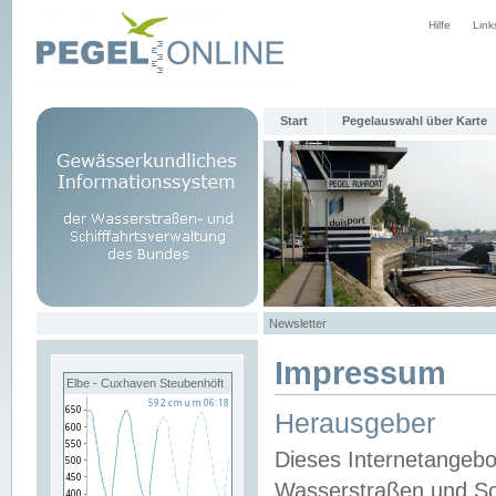
Hilfe
Link
Start
Pegelauswahl über Karte
Newsletter
Impressum
Elbe - Cuxhaven Steubenhöft
Herausgeber
Dieses Internetangebo
Wasserstraßen und Sch