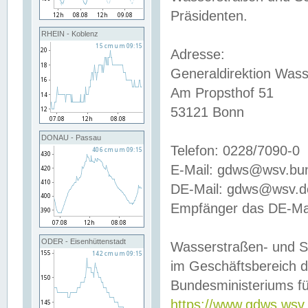
Präsidenten.
RHEIN - Koblenz
Adresse:
Generaldirektion Wass
Am Propsthof 51
53121 Bonn
DONAU - Passau
Telefon: 0228/7090-0
E-Mail: gdws@wsv.bu
DE-Mail: gdws@wsv.de-
Empfänger das DE-Mai
ODER - Eisenhüttenstadt
Wasserstraßen- und S
im Geschäftsbereich 
Bundesministeriums fü
https://www.gdws.wsv