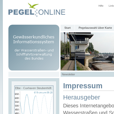
Hilfe
Link
Start
Pegelauswahl über Karte
Newsletter
Impressum
Elbe - Cuxhaven Steubenhöft
Herausgeber
Dieses Internetangebo
Wasserstraßen und Sch