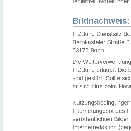
fehlerfrei, aktuell oder
Bildnachweis:
ITZBund Dienstsitz B
Bernkasteler Straße 8
53175 Bonn
Die Weiterverwendung 
ITZBund erlaubt. Die B
sind geklärt. Sollte s
er sich bitte beim He
Nutzungsbedingungen 
Internetangebot des I
veröffentlichten Bilde
Internetredaktion (peg