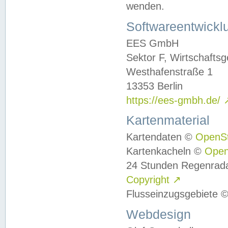
wenden.
Softwareentwickl
EES GmbH
Sektor F, Wirtschafts
Westhafenstraße 1
13353 Berlin
https://ees-gmbh.de/
Kartenmaterial
Kartendaten ©
OpenS
Kartenkacheln ©
Ope
24 Stunden Regenrad
Copyright
↗
Flusseinzugsgebiete 
Webdesign