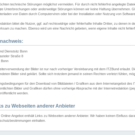
chten technische Störungen möglichst vermeiden. Für durch nicht fehlerfrei angelegte Dateien
gte Unterbrechungen oder anderweitige Störungen können wir keine Haftung übernehmen. Glei
terladen von Daten durch Computerviren oder bei der Installation oder Nutzung von Softwar
daktion bittet die Nutzer, ggf. auf rechtswidrige oder fehlerhafte Inhalte Dritter, zu denen in d
ksam zu machen. Ebenso wird um eine Nachricht gebeten, wenn eigene Inhalte nicht fehlerfrei
dnachweis:
nd Dienstsitz Bonn
asteler Straße 8
 Bonn
iterverwendung der Bilder ist nur nach vorheriger Vereinbarung mit dem ITZBund erlaubt. Die
deten Bilder sind geklärt. Sollte sich trotzdem jemand in seinen Rechten verletzt fühlen, m
ngsbedingungen für den Download von Bilddateien / Grafiken aus dem Internetangebot des I
entlichten Bilder und Grafiken dürfen ohne vorherige Absprache mit der Internetredaktion (pe
röffentlicht werden.
ks zu Webseiten anderer Anbieter
Online-Angebot enthält Links zu Webseiten anderer Anbieter. Wir haben keinen Einfluss darau
schutzbestimmungen einhalten.