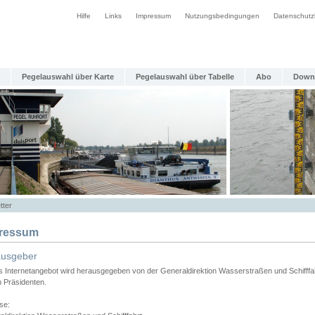
Hilfe
Links
Impressum
Nutzungsbedingungen
Datenschutz
Pegelauswahl über Karte
Pegelauswahl über Tabelle
Abo
Down
tter
ressum
ausgeber
s Internetangebot wird herausgegeben von der Generaldirektion Wasserstraßen und Schifffa
n Präsidenten.
se: