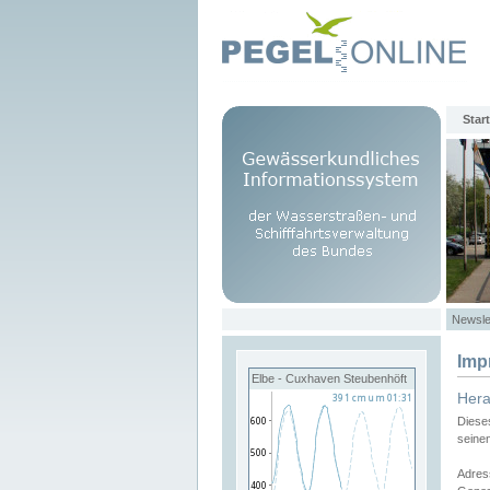
Start
Newsle
Imp
Elbe - Cuxhaven Steubenhöft
Her
Diese
seine
Adres