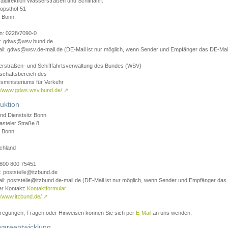
aldirektion Wasserstraßen und Schifffahrt
opsthof 51
 Bonn
on: 0228/7090-0
l: gdws@wsv.bund.de
il: gdws@wsv.de-mail.de (DE-Mail ist nur möglich, wenn Sender und Empfänger das DE-Mail
rstraßen- und Schifffahrtsverwaltung des Bundes (WSV)
schäftsbereich des
sministeriums für Verkehr
://www.gdws.wsv.bund.de/
↗
uktion
nd Dienstsitz Bonn
asteler Straße 8
 Bonn
chland
 0800 800 75451
: poststelle@itzbund.de
il: poststelle@itzbund.de-mail.de (DE-Mail ist nur möglich, wenn Sender und Empfänger das
er Kontakt:
Kontaktformular
//www.itzbund.de/
↗
nregungen, Fragen oder Hinweisen können Sie sich per
E-Mail
an uns wenden.
wareentwicklung