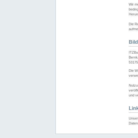
Wir mö
bedin
Herun
Die Re
aufmer
Bil
ITZBu
Bernk
53175
Die We
verwen
Nutzu
veröff
und ve
Lin
Unser 
Daten