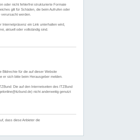
 oder nicht fehlerfrei strukturierte Formate
ches gilt für Schäden, die beim Aufrufen oder
e verursacht werden.
er Internetpräsenz ein Link unterhalten wird,
, aktuell oder vollständig sind.
 Bildrechte für die auf dieser Website
öge er sich bitte beim Herausgeber melden.
TZBund: Die auf den Internetseiten des ITZBund
gelonline@itzbund.de) nicht anderweitig genutzt
f, dass diese Anbieter die