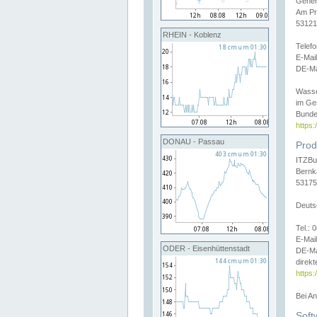
Gener
Am Pr
53121
RHEIN - Koblenz
Telef
E-Mai
DE-Ma
Wasse
im Ge
Bunde
https
DONAU - Passau
Prod
ITZBu
Bernk
53175
Deuts
Tel.:
E-Mail
ODER - Eisenhüttenstadt
DE-Ma
direkt
https:
Bei A
Soft