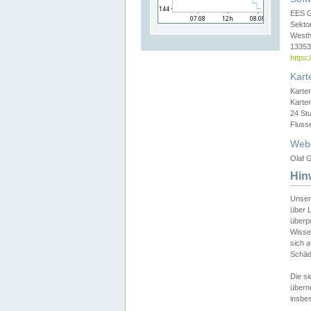
EES 
Sekto
Westh
13353 
https
Kart
Karte
Karte
24 St
Fluss
Web
Olaf G
Hin
Unser
über L
überpr
Wissen
sich a
Schäde
Die si
überne
insbes