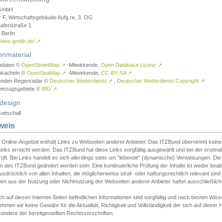
GmbH
r F, Wirtschaftsgebäude Aufg.re, 3. OG
afenstraße 1
Berlin
://ees-gmbh.de/
↗
enmaterial
ndaten ©
OpenStreetMap
↗
-Mitwirkende,
Open Database Lizenz
↗
nkacheln ©
OpenSeaMap
↗
-Mitwirkende,
CC-BY-SA
↗
unden Regenradar ©
Deutscher Wetterdienst
↗
,
Deutscher Wetterdienst Copyright
↗
einzugsgebiete ©
BfG
↗
design
ottschall
weis
 Online-Angebot enthält Links zu Webseiten anderer Anbieter. Das ITZBund übernimmt keine V
inks erreicht werden. Das ITZBund hat diese Links sorgfältig ausgewählt und bei der erstmal
üft. Bei Links handelt es sich allerdings stets um "lebende" (dynamische) Verweisungen. Die
 des ITZBund geändert worden sein. Eine kontinuierliche Prüfung der Inhalte ist weder beab
usdrücklich von allen Inhalten, die möglicherweise straf- oder haftungsrechtlich relevant sin
n aus der Nutzung oder Nichtnutzung der Webseiten anderer Anbieter haftet ausschließlich d
ch auf diesen Internet-Seiten befindlichen Informationen sind sorgfältig und nach besten 
hmen wir keine Gewähr für die Aktualität, Richtigkeit und Vollständigkeit der sich auf diese
ondere der bereitgestellten Rechtsvorschriften.