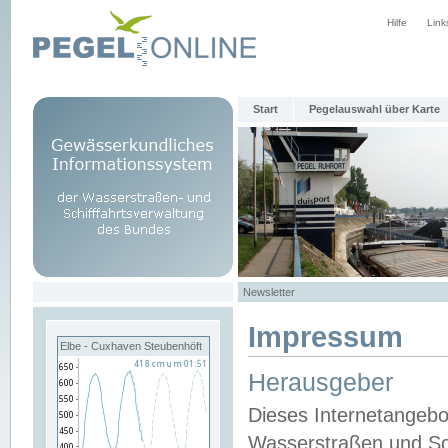
Hilfe
Link
Start
Pegelauswahl über Karte
Newsletter
Impressum
Elbe - Cuxhaven Steubenhöft
Herausgeber
Dieses Internetangebo
Wasserstraßen und Sch