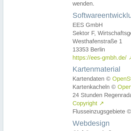
wenden.
Softwareentwickl
EES GmbH
Sektor F, Wirtschafts
Westhafenstraße 1
13353 Berlin
https://ees-gmbh.de/
Kartenmaterial
Kartendaten ©
OpenS
Kartenkacheln ©
Ope
24 Stunden Regenrad
Copyright
↗
Flusseinzugsgebiete 
Webdesign