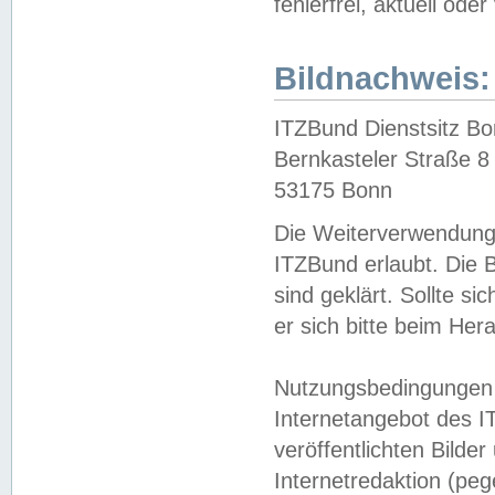
fehlerfrei, aktuell oder
Bildnachweis:
ITZBund Dienstsitz B
Bernkasteler Straße 8
53175 Bonn
Die Weiterverwendung 
ITZBund erlaubt. Die B
sind geklärt. Sollte s
er sich bitte beim He
Nutzungsbedingungen 
Internetangebot des I
veröffentlichten Bilde
Internetredaktion (peg