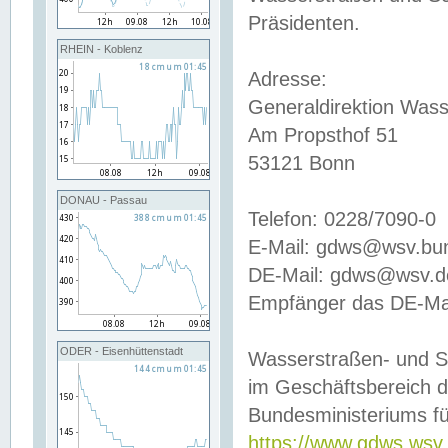
Präsidenten.
RHEIN - Koblenz
Adresse:
Generaldirektion Wass
Am Propsthof 51
53121 Bonn
DONAU - Passau
Telefon: 0228/7090-0
E-Mail: gdws@wsv.bu
DE-Mail: gdws@wsv.de-
Empfänger das DE-Mai
ODER - Eisenhüttenstadt
Wasserstraßen- und S
im Geschäftsbereich 
Bundesministeriums fü
https://www.gdws.wsv