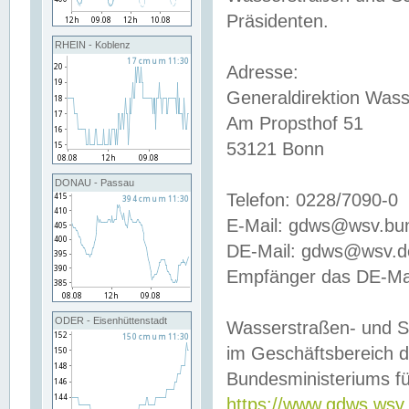
Präsidenten.
RHEIN - Koblenz
Adresse:
Generaldirektion Wass
Am Propsthof 51
53121 Bonn
DONAU - Passau
Telefon: 0228/7090-0
E-Mail: gdws@wsv.bu
DE-Mail: gdws@wsv.de-
Empfänger das DE-Mai
ODER - Eisenhüttenstadt
Wasserstraßen- und S
im Geschäftsbereich 
Bundesministeriums fü
https://www.gdws.wsv