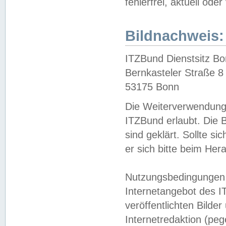
fehlerfrei, aktuell oder
Bildnachweis:
ITZBund Dienstsitz B
Bernkasteler Straße 8
53175 Bonn
Die Weiterverwendung 
ITZBund erlaubt. Die B
sind geklärt. Sollte s
er sich bitte beim He
Nutzungsbedingungen 
Internetangebot des I
veröffentlichten Bilde
Internetredaktion (peg