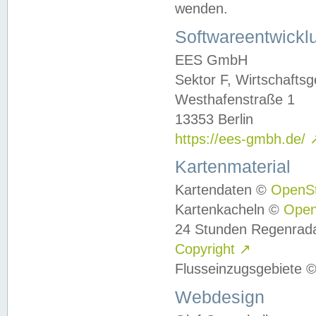
wenden.
Softwareentwickl
EES GmbH
Sektor F, Wirtschafts
Westhafenstraße 1
13353 Berlin
https://ees-gmbh.de/
Kartenmaterial
Kartendaten ©
OpenS
Kartenkacheln ©
Ope
24 Stunden Regenrad
Copyright
↗
Flusseinzugsgebiete 
Webdesign