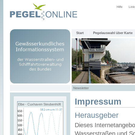
Hilfe
Link
Start
Pegelauswahl über Karte
Newsletter
Impressum
Elbe - Cuxhaven Steubenhöft
Herausgeber
Dieses Internetangebo
Wasserstraßen und Sch