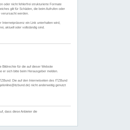
 oder nicht fehlerfrei strukturierte Formate
ches gilt für Schäden, die beim Aufrufen oder
e verursacht werden.
er Internetpräsenz ein Link unterhalten wird,
, aktuell oder vollständig sind.
 Bildrechte für die auf dieser Website
öge er sich bitte beim Herausgeber melden.
TZBund: Die auf den Internetseiten des ITZBund
gelonline@itzbund.de) nicht anderweitig genutzt
f, dass diese Anbieter die