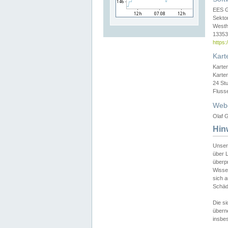
EES 
Sekto
Westh
13353 
https
Kart
Karte
Karte
24 St
Fluss
Web
Olaf G
Hin
Unser
über L
überpr
Wissen
sich a
Schäde
Die si
überne
insbes