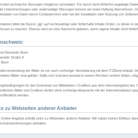
chten technische Störungen möglichst vermeiden. Für durch nicht fehlerfrei angelegte Dateien
gte Unterbrechungen oder anderweitige Störungen können wir keine Haftung übernehmen. Glei
terladen von Daten durch Computerviren oder bei der Installation oder Nutzung von Softwar
daktion bittet die Nutzer, ggf. auf rechtswidrige oder fehlerhafte Inhalte Dritter, zu denen in d
ksam zu machen. Ebenso wird um eine Nachricht gebeten, wenn eigene Inhalte nicht fehlerfrei
dnachweis:
nd Dienstsitz Bonn
asteler Straße 8
 Bonn
iterverwendung der Bilder ist nur nach vorheriger Vereinbarung mit dem ITZBund erlaubt. Die
deten Bilder sind geklärt. Sollte sich trotzdem jemand in seinen Rechten verletzt fühlen, m
ngsbedingungen für den Download von Bilddateien / Grafiken aus dem Internetangebot des I
entlichten Bilder und Grafiken dürfen ohne vorherige Absprache mit der Internetredaktion (pe
röffentlicht werden.
ks zu Webseiten anderer Anbieter
Online-Angebot enthält Links zu Webseiten anderer Anbieter. Wir haben keinen Einfluss darau
schutzbestimmungen einhalten.