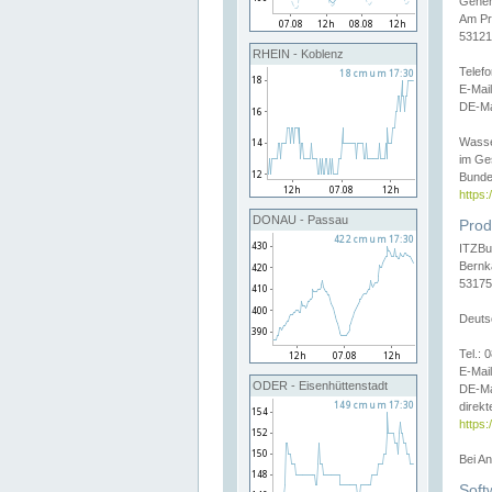
Gener
Am Pr
53121
RHEIN - Koblenz
Telef
E-Mai
DE-Ma
Wasse
im Ge
Bunde
https
DONAU - Passau
Prod
ITZBu
Bernk
53175
Deuts
Tel.:
E-Mail
ODER - Eisenhüttenstadt
DE-Ma
direkt
https:
Bei A
Soft