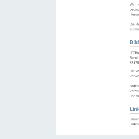
Wir mö
bedin
Herun
Die Re
aufmer
Bil
ITZBu
Bernk
53175
Die We
verwen
Nutzu
veröff
und ve
Lin
Unser 
Daten