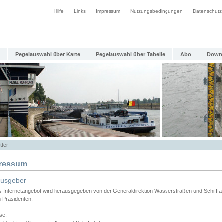
Hilfe
Links
Impressum
Nutzungsbedingungen
Datenschutz
Pegelauswahl über Karte
Pegelauswahl über Tabelle
Abo
Down
tter
ressum
ausgeber
s Internetangebot wird herausgegeben von der Generaldirektion Wasserstraßen und Schifffa
n Präsidenten.
se: