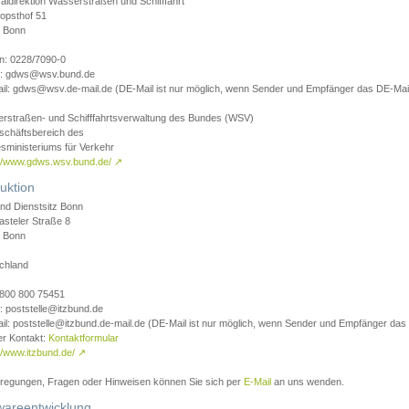
aldirektion Wasserstraßen und Schifffahrt
opsthof 51
 Bonn
on: 0228/7090-0
l: gdws@wsv.bund.de
il: gdws@wsv.de-mail.de (DE-Mail ist nur möglich, wenn Sender und Empfänger das DE-Mail
rstraßen- und Schifffahrtsverwaltung des Bundes (WSV)
schäftsbereich des
sministeriums für Verkehr
://www.gdws.wsv.bund.de/
↗
uktion
nd Dienstsitz Bonn
asteler Straße 8
 Bonn
chland
 0800 800 75451
: poststelle@itzbund.de
il: poststelle@itzbund.de-mail.de (DE-Mail ist nur möglich, wenn Sender und Empfänger das
er Kontakt:
Kontaktformular
//www.itzbund.de/
↗
nregungen, Fragen oder Hinweisen können Sie sich per
E-Mail
an uns wenden.
wareentwicklung