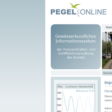
Start
Newsle
Imp
Elbe - Cuxhaven Steubenhöft
Her
Diese
seine
Adres