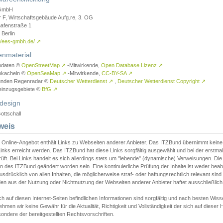
GmbH
r F, Wirtschaftsgebäude Aufg.re, 3. OG
afenstraße 1
Berlin
://ees-gmbh.de/
↗
enmaterial
ndaten ©
OpenStreetMap
↗
-Mitwirkende,
Open Database Lizenz
↗
nkacheln ©
OpenSeaMap
↗
-Mitwirkende,
CC-BY-SA
↗
unden Regenradar ©
Deutscher Wetterdienst
↗
,
Deutscher Wetterdienst Copyright
↗
einzugsgebiete ©
BfG
↗
design
ottschall
weis
 Online-Angebot enthält Links zu Webseiten anderer Anbieter. Das ITZBund übernimmt keine V
inks erreicht werden. Das ITZBund hat diese Links sorgfältig ausgewählt und bei der erstmal
üft. Bei Links handelt es sich allerdings stets um "lebende" (dynamische) Verweisungen. Die
 des ITZBund geändert worden sein. Eine kontinuierliche Prüfung der Inhalte ist weder beab
usdrücklich von allen Inhalten, die möglicherweise straf- oder haftungsrechtlich relevant sin
n aus der Nutzung oder Nichtnutzung der Webseiten anderer Anbieter haftet ausschließlich d
ch auf diesen Internet-Seiten befindlichen Informationen sind sorgfältig und nach besten 
hmen wir keine Gewähr für die Aktualität, Richtigkeit und Vollständigkeit der sich auf diese
ondere der bereitgestellten Rechtsvorschriften.