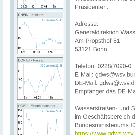
Präsidenten.
RHEIN - Koblenz
Adresse:
Generaldirektion Wass
Am Propsthof 51
53121 Bonn
DONAU - Passau
Telefon: 0228/7090-0
E-Mail: gdws@wsv.bu
DE-Mail: gdws@wsv.de-
Empfänger das DE-Mai
ODER - Eisenhüttenstadt
Wasserstraßen- und S
im Geschäftsbereich 
Bundesministeriums fü
https://www.gdws.wsv