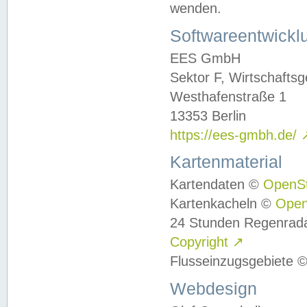
wenden.
Softwareentwickl
EES GmbH
Sektor F, Wirtschafts
Westhafenstraße 1
13353 Berlin
https://ees-gmbh.de/
Kartenmaterial
Kartendaten ©
OpenS
Kartenkacheln ©
Ope
24 Stunden Regenrad
Copyright
↗
Flusseinzugsgebiete 
Webdesign