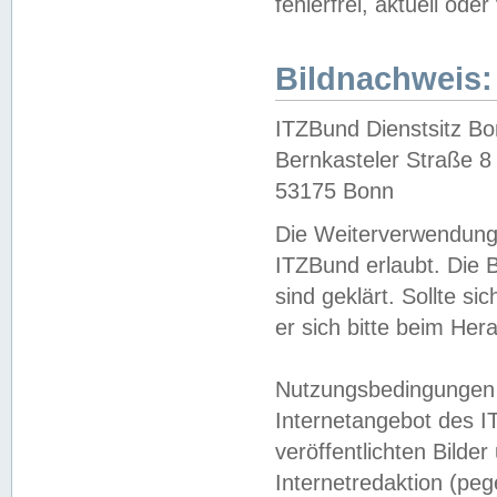
fehlerfrei, aktuell oder
Bildnachweis:
ITZBund Dienstsitz B
Bernkasteler Straße 8
53175 Bonn
Die Weiterverwendung 
ITZBund erlaubt. Die B
sind geklärt. Sollte s
er sich bitte beim He
Nutzungsbedingungen 
Internetangebot des I
veröffentlichten Bilde
Internetredaktion (peg