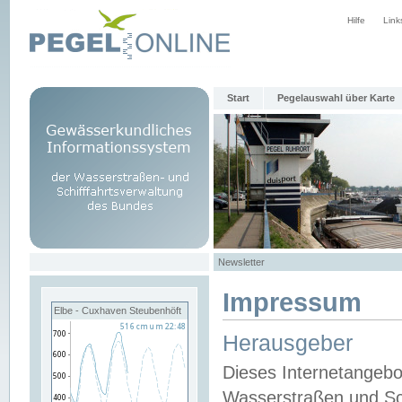
Hilfe
Link
Start
Pegelauswahl über Karte
Newsletter
Impressum
Elbe - Cuxhaven Steubenhöft
Herausgeber
Dieses Internetangebo
Wasserstraßen und Sch