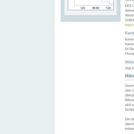
EES 
Sekto
Westh
13353 
https
Kart
Karte
Karte
24 St
Fluss
Web
Olaf G
Hin
Unser
über L
überpr
Wissen
sich a
Schäde
Die si
überne
insbes