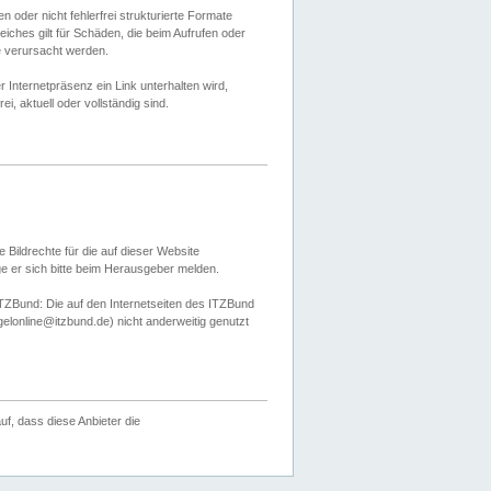
 oder nicht fehlerfrei strukturierte Formate
ches gilt für Schäden, die beim Aufrufen oder
e verursacht werden.
er Internetpräsenz ein Link unterhalten wird,
, aktuell oder vollständig sind.
 Bildrechte für die auf dieser Website
öge er sich bitte beim Herausgeber melden.
TZBund: Die auf den Internetseiten des ITZBund
gelonline@itzbund.de) nicht anderweitig genutzt
f, dass diese Anbieter die