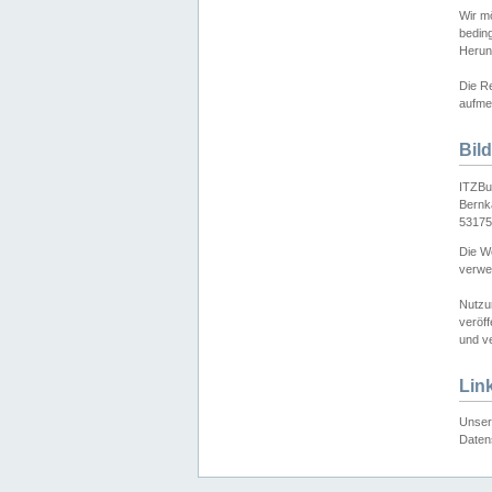
Wir mö
bedin
Herun
Die Re
aufmer
Bil
ITZBu
Bernk
53175
Die We
verwen
Nutzu
veröff
und ve
Lin
Unser 
Daten