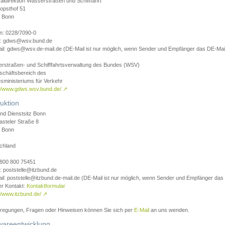
aldirektion Wasserstraßen und Schifffahrt
opsthof 51
 Bonn
on: 0228/7090-0
l: gdws@wsv.bund.de
il: gdws@wsv.de-mail.de (DE-Mail ist nur möglich, wenn Sender und Empfänger das DE-Mail
rstraßen- und Schifffahrtsverwaltung des Bundes (WSV)
schäftsbereich des
sministeriums für Verkehr
://www.gdws.wsv.bund.de/
↗
uktion
nd Dienstsitz Bonn
asteler Straße 8
 Bonn
chland
 0800 800 75451
: poststelle@itzbund.de
il: poststelle@itzbund.de-mail.de (DE-Mail ist nur möglich, wenn Sender und Empfänger das
er Kontakt:
Kontaktformular
//www.itzbund.de/
↗
nregungen, Fragen oder Hinweisen können Sie sich per
E-Mail
an uns wenden.
wareentwicklung