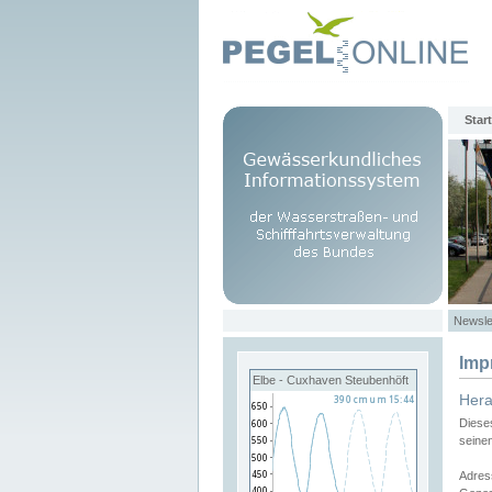
Start
Newsle
Imp
Elbe - Cuxhaven Steubenhöft
Her
Diese
seine
Adres