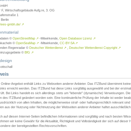
GmbH
r F, Wirtschaftsgebäude Aufg.re, 3. OG
afenstraße 1
Berlin
://ees-gmbh.de/
↗
enmaterial
ndaten ©
OpenStreetMap
↗
-Mitwirkende,
Open Database Lizenz
↗
nkacheln ©
OpenSeaMap
↗
-Mitwirkende,
CC-BY-SA
↗
unden Regenradar ©
Deutscher Wetterdienst
↗
,
Deutscher Wetterdienst Copyright
↗
einzugsgebiete ©
BfG
↗
design
ottschall
weis
 Online-Angebot enthält Links zu Webseiten anderer Anbieter. Das ITZBund übernimmt keine V
inks erreicht werden. Das ITZBund hat diese Links sorgfältig ausgewählt und bei der erstmal
üft. Bei Links handelt es sich allerdings stets um "lebende" (dynamische) Verweisungen. Die
 des ITZBund geändert worden sein. Eine kontinuierliche Prüfung der Inhalte ist weder beab
usdrücklich von allen Inhalten, die möglicherweise straf- oder haftungsrechtlich relevant sin
n aus der Nutzung oder Nichtnutzung der Webseiten anderer Anbieter haftet ausschließlich d
ch auf diesen Internet-Seiten befindlichen Informationen sind sorgfältig und nach besten 
hmen wir keine Gewähr für die Aktualität, Richtigkeit und Vollständigkeit der sich auf diese
ondere der bereitgestellten Rechtsvorschriften.