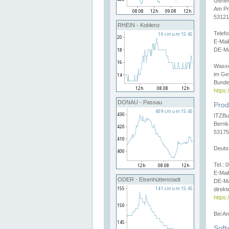
Gener
Am Pr
53121
RHEIN - Koblenz
Telef
E-Mai
DE-Ma
Wasse
im Ge
Bunde
https
DONAU - Passau
Prod
ITZBu
Bernk
53175
Deuts
Tel.:
E-Mail
ODER - Eisenhüttenstadt
DE-Ma
direkt
https:
Bei A
Soft