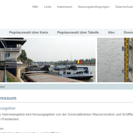
Hilfe
Links
Impressum
Nutzungsbedingungen
Datenschutz
Pegelauswahl über Karte
Pegelauswahl über Tabelle
Abo
Down
tter
ressum
ausgeber
s Internetangebot wird herausgegeben von der Generaldirektion Wasserstraßen und Schifffa
n Präsidenten.
se: