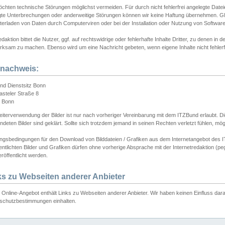
chten technische Störungen möglichst vermeiden. Für durch nicht fehlerfrei angelegte Dateien
gte Unterbrechungen oder anderweitige Störungen können wir keine Haftung übernehmen. Glei
terladen von Daten durch Computerviren oder bei der Installation oder Nutzung von Softwar
daktion bittet die Nutzer, ggf. auf rechtswidrige oder fehlerhafte Inhalte Dritter, zu denen in d
ksam zu machen. Ebenso wird um eine Nachricht gebeten, wenn eigene Inhalte nicht fehlerfrei
dnachweis:
nd Dienstsitz Bonn
asteler Straße 8
 Bonn
iterverwendung der Bilder ist nur nach vorheriger Vereinbarung mit dem ITZBund erlaubt. Die
deten Bilder sind geklärt. Sollte sich trotzdem jemand in seinen Rechten verletzt fühlen, m
ngsbedingungen für den Download von Bilddateien / Grafiken aus dem Internetangebot des I
entlichten Bilder und Grafiken dürfen ohne vorherige Absprache mit der Internetredaktion (pe
röffentlicht werden.
ks zu Webseiten anderer Anbieter
Online-Angebot enthält Links zu Webseiten anderer Anbieter. Wir haben keinen Einfluss darau
schutzbestimmungen einhalten.