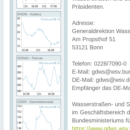
Präsidenten.
RHEIN - Koblenz
Adresse:
Generaldirektion Wass
Am Propsthof 51
53121 Bonn
DONAU - Passau
Telefon: 0228/7090-0
E-Mail: gdws@wsv.bu
DE-Mail: gdws@wsv.de-
Empfänger das DE-Mai
ODER - Eisenhüttenstadt
Wasserstraßen- und S
im Geschäftsbereich 
Bundesministeriums fü
https://www.gdws.wsv