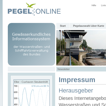
Hilfe
Link
Start
Pegelauswahl über Karte
Newsletter
Impressum
Elbe - Cuxhaven Steubenhöft
Herausgeber
Dieses Internetangebo
Wasserstraßen und Sch