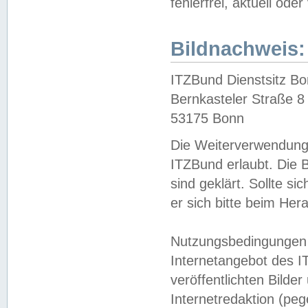
fehlerfrei, aktuell oder
Bildnachweis:
ITZBund Dienstsitz B
Bernkasteler Straße 8
53175 Bonn
Die Weiterverwendung 
ITZBund erlaubt. Die B
sind geklärt. Sollte s
er sich bitte beim He
Nutzungsbedingungen 
Internetangebot des I
veröffentlichten Bilde
Internetredaktion (peg