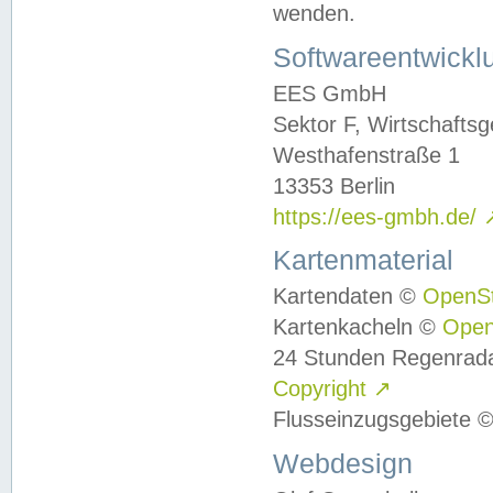
wenden.
Softwareentwickl
EES GmbH
Sektor F, Wirtschafts
Westhafenstraße 1
13353 Berlin
https://ees-gmbh.de/
Kartenmaterial
Kartendaten ©
OpenS
Kartenkacheln ©
Ope
24 Stunden Regenrad
Copyright
↗
Flusseinzugsgebiete 
Webdesign