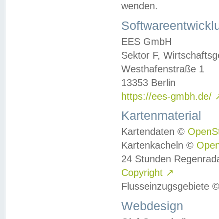
wenden.
Softwareentwickl
EES GmbH
Sektor F, Wirtschafts
Westhafenstraße 1
13353 Berlin
https://ees-gmbh.de/
Kartenmaterial
Kartendaten ©
OpenS
Kartenkacheln ©
Ope
24 Stunden Regenrad
Copyright
↗
Flusseinzugsgebiete 
Webdesign