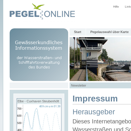
Hilfe
Link
Start
Pegelauswahl über Karte
Newsletter
Impressum
Elbe - Cuxhaven Steubenhöft
Herausgeber
Dieses Internetangebo
Wasserstraßen und Sch