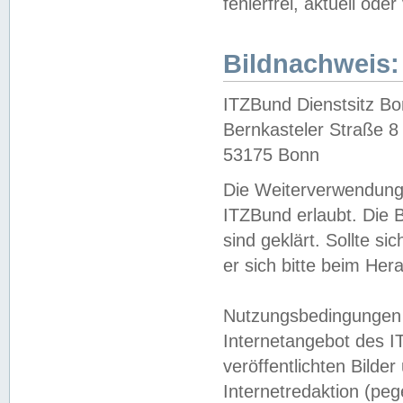
fehlerfrei, aktuell oder
Bildnachweis:
ITZBund Dienstsitz B
Bernkasteler Straße 8
53175 Bonn
Die Weiterverwendung 
ITZBund erlaubt. Die B
sind geklärt. Sollte s
er sich bitte beim He
Nutzungsbedingungen 
Internetangebot des I
veröffentlichten Bilde
Internetredaktion (peg