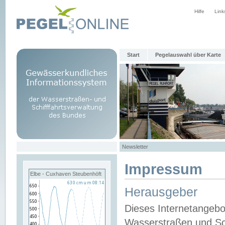
Hilfe
Link
Start
Pegelauswahl über Karte
Newsletter
Impressum
Elbe - Cuxhaven Steubenhöft
Herausgeber
Dieses Internetangebo
Wasserstraßen und Sch