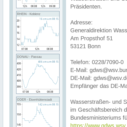
Präsidenten.
RHEIN - Koblenz
Adresse:
Generaldirektion Wass
Am Propsthof 51
53121 Bonn
DONAU - Passau
Telefon: 0228/7090-0
E-Mail: gdws@wsv.bu
DE-Mail: gdws@wsv.de-
Empfänger das DE-Mai
ODER - Eisenhüttenstadt
Wasserstraßen- und S
im Geschäftsbereich 
Bundesministeriums fü
https://www.gdws.wsv