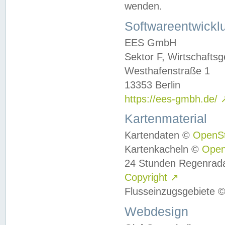
wenden.
Softwareentwickl
EES GmbH
Sektor F, Wirtschafts
Westhafenstraße 1
13353 Berlin
https://ees-gmbh.de/
Kartenmaterial
Kartendaten ©
OpenS
Kartenkacheln ©
Ope
24 Stunden Regenrad
Copyright
↗
Flusseinzugsgebiete 
Webdesign