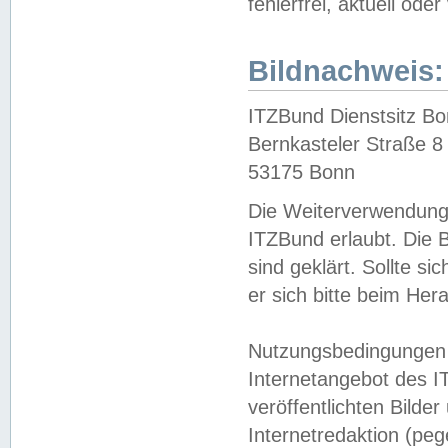
fehlerfrei, aktuell oder
Bildnachweis:
ITZBund Dienstsitz B
Bernkasteler Straße 8
53175 Bonn
Die Weiterverwendung 
ITZBund erlaubt. Die B
sind geklärt. Sollte s
er sich bitte beim He
Nutzungsbedingungen 
Internetangebot des I
veröffentlichten Bilde
Internetredaktion (peg